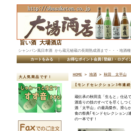
旨い酒 大場酒店
シャンパン風日本酒 から蔵元秘蔵の長期熟成酒まで・・・
カートをみる
｜
お得なポイント会員(登録)・ログイ
HOME
>
地酒
>
秋田 太平山
大人気商品です！
【モンドセレクション3年連続金
蔵伝承の秋田流「生もと」仕込で
酒造りの技のすべてを尽くしつ
酒「太平山」の最高傑作。滑ら
食の祭典｢モンドセレクション｣
の一本です！