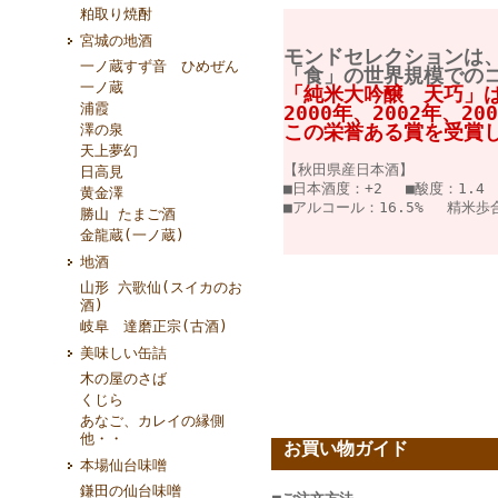
粕取り焼酎
宮城の地酒
モンドセレクションは、
一ノ蔵すず音 ひめぜん
「食」の世界規模での
一ノ蔵
「純米大吟醸 天巧」
浦霞
2000年、2002年、20
この栄誉ある賞を受賞
澤の泉
天上夢幻
【秋田県産日本酒】
日高見
■日本酒度：+2 ■酸度：1.4
黄金澤
■アルコール：16.5% 精米
勝山 たまご酒
金龍蔵(一ノ蔵)
地酒
山形 六歌仙(スイカのお
酒)
岐阜 達磨正宗(古酒)
美味しい缶詰
木の屋のさば
くじら
あなご、カレイの縁側
他・・
お買い物ガイド
本場仙台味噌
鎌田の仙台味噌