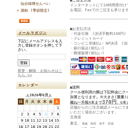
■ご注文方法
仙台味噌せんべい
インターネットにて24時間受付け
お電話、Faxでのご注文も承りま
酒粕 (季節限定)
■お支払方法
メールマガジン
・代金引換 (決済手数料330円)
・クレジットカード
下記にメールアドレスを入
・コンビニ等後払い NP決済 (決
力し登録ボタンを押して下
・銀行振込(前払い)
さい。
・郵便振替(前払い)
変更・解除・お知らせはこ
ちら >>
カレンダー
■送料
クール便利用の際は下記料金に
ク
＜
2026年8月
＞
加算となります
。
※大きさ(重量)
370円
日
月
火
水
木
金
土
概ね一升瓶4本まで
、6本
店舗からのご注文確認メールにて
1
いただく場合がございます。
2
3
4
5
6
7
8
北海道
9
10
11
12
13
14
15
東北
： 青森 秋田 岩手 宮城
16
17
18
19
20
21
22