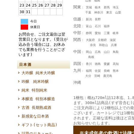
山形 福島
23
24
25
26
27
28
29
関東
： 茨城 栃木 群馬 埼玉
30
31
千葉 神奈川 東京 山梨
信越
： 新潟 長野
今日
北陸
： 富山 石川 福井
休業日
中部
： 静岡 愛知 三重 岐阜
お問合せ、ご注文返信は翌
営業日となります。(受注が
関西
： 大阪府 京都府 滋賀
込み合う場合には、お休み
奈良 和歌山 兵庫
でも業務を行うことがござ
中国
： 岡山 広島 山口 鳥取
います)
島根
四国
： 香川 徳島 愛媛 高知
日本酒
九州
： 福岡 佐賀 長崎 熊本
大吟醸 純米大吟醸
大分 宮崎 鹿児島
吟醸 純米吟醸
沖縄
純米 特別純米
1梱包：概ね720ml詰12本迄、1.
本醸造 特別本醸造
ます。300ml詰商品(すず音含む)
古酒 長期熟成酒
ご注文内容により2梱包以上での
ございます。カートレジでは1梱
新感覚な日本酒
されます。正確な送料は後ほど店
お知らせいたします。
ギフト(セット商品)
--
※未成年者の飲酒は法律
話題のリキュール