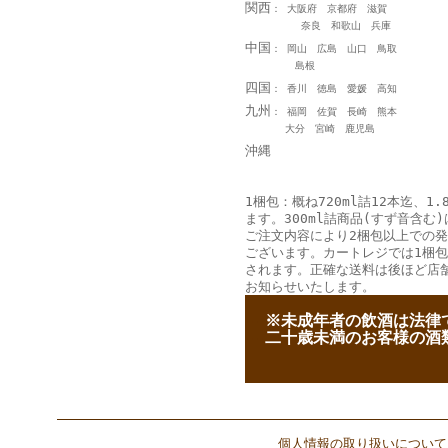
関西
： 大阪府 京都府 滋賀
奈良 和歌山 兵庫
中国
： 岡山 広島 山口 鳥取
島根
四国
： 香川 徳島 愛媛 高知
九州
： 福岡 佐賀 長崎 熊本
大分 宮崎 鹿児島
沖縄
1梱包：概ね720ml詰12本迄、1.
ます。300ml詰商品(すず音含む)
ご注文内容により2梱包以上での
ございます。カートレジでは1梱
されます。正確な送料は後ほど店
お知らせいたします。
--
※未成年者の飲酒は法律
--
二十歳未満のお客様の酒
個人情報の取り扱いについて