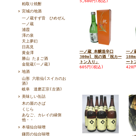
5,680円(税込)
粕取り焼酎
宮城の地酒
一ノ蔵すず音 ひめぜん
一ノ蔵
浦霞
澤の泉
天上夢幻
日高見
一ノ蔵 本醸造辛口
一ノ
黄金澤
300ml 祝の酒「祝カー
180
勝山 たまご酒
トン入り」
ート
金龍蔵(一ノ蔵)
605円(税込)
420
地酒
山形 六歌仙(スイカのお
酒)
岐阜 達磨正宗(古酒)
美味しい缶詰
木の屋のさば
くじら
あなご、カレイの縁側
他・・
本場仙台味噌
鎌田の仙台味噌