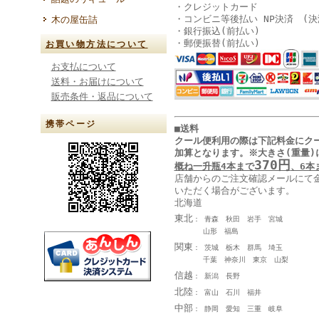
・クレジットカード
・コンビニ等後払い NP決済 (決
木の屋缶詰
・銀行振込(前払い)
・郵便振替(前払い)
お買い物方法について
お支払について
送料・お届けについて
販売条件・返品について
携帯ページ
■送料
クール便利用の際は下記料金に
ク
加算となります
。
※大きさ(重量)
370円
概ね一升瓶4本まで
、6本
店舗からのご注文確認メールにて
いただく場合がございます。
北海道
東北
： 青森 秋田 岩手 宮城
山形 福島
関東
： 茨城 栃木 群馬 埼玉
千葉 神奈川 東京 山梨
信越
： 新潟 長野
北陸
： 富山 石川 福井
中部
： 静岡 愛知 三重 岐阜