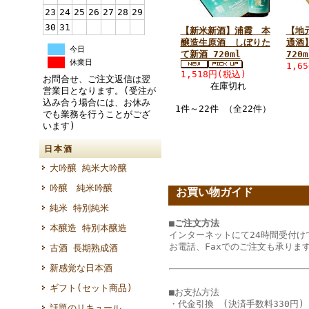
23
24
25
26
27
28
29
30
31
【新米新酒】浦霞 本
【地
醸造生原酒 しぼりた
通酒
今日
て新酒 720ml
720m
休業日
1,6
1,518円(税込)
お問合せ、ご注文返信は翌
在庫切れ
営業日となります。(受注が
込み合う場合には、お休み
1件～22件 （全22件）
でも業務を行うことがござ
います)
日本酒
大吟醸 純米大吟醸
吟醸 純米吟醸
お買い物ガイド
純米 特別純米
■ご注文方法
本醸造 特別本醸造
インターネットにて24時間受付け
お電話、Faxでのご注文も承りま
古酒 長期熟成酒
新感覚な日本酒
ギフト(セット商品)
■お支払方法
・代金引換 (決済手数料330円)
話題のリキュール