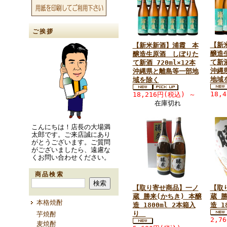
ご挨拶
【新
【新米新酒】浦霞 本
醸造
醸造生原酒 しぼりた
て新酒
て新酒 720ml×12本
沖縄
沖縄県と離島等一部地
地域
域を除く
18,
18,216円(税込)
～
在庫切れ
こんにちは！店長の大場満
太郎です。ご来店誠にあり
がとうございます。ご質問
がございましたら、遠慮な
くお問い合わせください。
商品検索
【取り寄せ商品】一ノ
【取
蔵 勝来(かちき) 本醸
蔵 
本格焼酎
造 1800ml 2本箱入
造 1
り
芋焼酎
2,7
麦焼酎