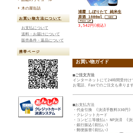
木の屋缶詰
浦霞 しぼりたて 純米生
原酒 1800ml
お買い物方法について
3,542円(税込)
お支払について
送料・お届けについて
販売条件・返品について
携帯ページ
お買い物ガイド
■ご注文方法
インターネットにて24時間受付け
お電話、Faxでのご注文も承りま
■お支払方法
・代金引換 (決済手数料330円)
・クレジットカード
・コンビニ等後払い NP決済 (決
・銀行振込(前払い)
・郵便振替(前払い)