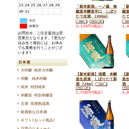
23
24
25
26
27
28
29
「新米新酒」一ノ蔵 無
「
30
31
鑑査本醸造辛口 しぼり
鑑
たて生酒 1800ml
たて
今日
3,135円(税込)
1,
休業日
お問合せ、ご注文返信は翌
営業日となります。(受注が
込み合う場合には、お休み
でも業務を行うことがござ
います)
日本酒
大吟醸 純米大吟醸
【新米新酒】浦霞 本醸
【
吟醸 純米吟醸
造生原酒 しぼりたて新
造
酒 720ml
酒 
純米 特別純米
1,518円(税込)
3,
本醸造 特別本醸造
古酒 長期熟成酒
新感覚な日本酒
ギフト(セット商品)
話題のリキュール