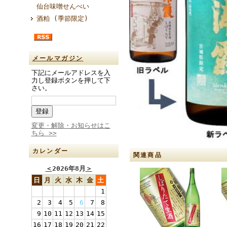
仙台味噌せんべい
酒粕 (季節限定)
メールマガジン
下記にメールアドレスを入
力し登録ボタンを押して下
さい。
変更・解除・お知らせはこ
ちら >>
カレンダー
関連商品
＜
2026年8月
＞
日
月
火
水
木
金
土
1
2
3
4
5
6
7
8
9
10
11
12
13
14
15
16
17
18
19
20
21
22