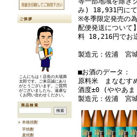
等一部地域を除きク
み) 18,931円
※冬季限定発売の
ご挨拶
配便発送について
料 18,216円で
製造元：佐浦 宮
■お酒のデータ：
こんにちは！店長の大場満
原料米 まなむすめ
太郎です。ご来店誠にあり
がとうございます。ご質問
酒度±0 (ややあま
がございましたら、遠慮な
くお問い合わせください。
製造元：佐浦 宮
商品検索
本格焼酎
芋焼酎
麦焼酎