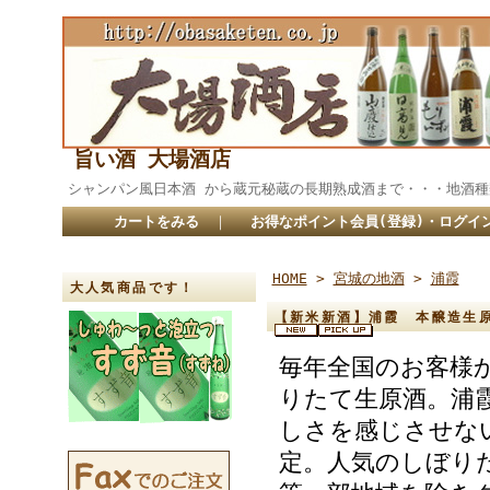
旨い酒 大場酒店
シャンパン風日本酒 から蔵元秘蔵の長期熟成酒まで・・・
カートをみる
｜
お得なポイント会員(登録)・ログイ
HOME
>
宮城の地酒
>
浦霞
大人気商品です！
【新米新酒】浦霞 本醸造生原
毎年全国のお客様
りたて生原酒。浦
しさを感じさせな
定。人気のしぼり