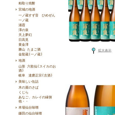
粕取り焼酎
宮城の地酒
一ノ蔵すず音 ひめぜん
一ノ蔵
浦霞
澤の泉
天上夢幻
日高見
黄金澤
勝山 たまご酒
拡大表示
金龍蔵(一ノ蔵)
地酒
山形 六歌仙(スイカのお
酒)
岐阜 達磨正宗(古酒)
美味しい缶詰
木の屋のさば
くじら
あなご、カレイの縁側
他・・
本場仙台味噌
鎌田の仙台味噌