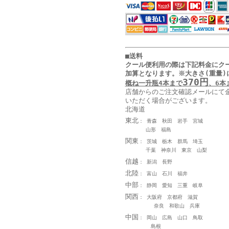
■送料
クール便利用の際は下記料金に
ク
加算となります
。
※大きさ(重量)
370円
概ね一升瓶4本まで
、6本
店舗からのご注文確認メールにて
いただく場合がございます。
北海道
東北
： 青森 秋田 岩手 宮城
山形 福島
関東
： 茨城 栃木 群馬 埼玉
千葉 神奈川 東京 山梨
信越
： 新潟 長野
北陸
： 富山 石川 福井
中部
： 静岡 愛知 三重 岐阜
関西
： 大阪府 京都府 滋賀
奈良 和歌山 兵庫
中国
： 岡山 広島 山口 鳥取
島根