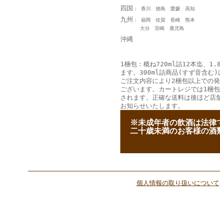
四国
： 香川 徳島 愛媛 高知
九州
： 福岡 佐賀 長崎 熊本
大分 宮崎 鹿児島
沖縄
1梱包：概ね720ml詰12本迄、1.
ます。300ml詰商品(すず音含む)
ご注文内容により2梱包以上での
ございます。カートレジでは1梱
されます。正確な送料は後ほど店
お知らせいたします。
--
※未成年者の飲酒は法律
--
二十歳未満のお客様の酒
個人情報の取り扱いについて