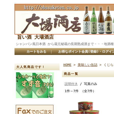
旨い酒 大場酒店
シャンパン風日本酒 から蔵元秘蔵の長期熟成酒まで・・・
カートをみる
｜
お得なポイント会員(登録)・ログイ
HOME
>
美味しい缶詰
> くじら
大人気商品です！
商品一覧
説明付き
/ 写真のみ
1件～7件 （全7件）