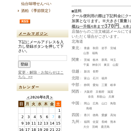
仙台味噌せんべい
酒粕 (季節限定)
■送料
クール便利用の際は下記料金に
ク
加算となります
。
※大きさ(重量)
370円
概ね一升瓶4本まで
、6本
店舗からのご注文確認メールにて
メールマガジン
いただく場合がございます。
北海道
下記にメールアドレスを入
力し登録ボタンを押して下
東北
： 青森 秋田 岩手 宮城
さい。
山形 福島
関東
： 茨城 栃木 群馬 埼玉
千葉 神奈川 東京 山梨
信越
： 新潟 長野
変更・解除・お知らせはこ
ちら >>
北陸
： 富山 石川 福井
中部
： 静岡 愛知 三重 岐阜
カレンダー
関西
： 大阪府 京都府 滋賀
奈良 和歌山 兵庫
＜
2026年8月
＞
中国
： 岡山 広島 山口 鳥取
日
月
火
水
木
金
土
島根
1
四国
： 香川 徳島 愛媛 高知
2
3
4
5
6
7
8
九州
： 福岡 佐賀 長崎 熊本
9
10
11
12
13
14
15
大分 宮崎 鹿児島
16
17
18
19
20
21
22