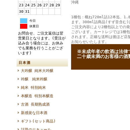
沖縄
23
24
25
26
27
28
29
30
31
1梱包：概ね720ml詰12本迄、1.
今日
ます。300ml詰商品(すず音含む)
休業日
ご注文内容により2梱包以上での
ございます。カートレジでは1梱
お問合せ、ご注文返信は翌
されます。正確な送料は後ほど店
営業日となります。(受注が
お知らせいたします。
込み合う場合には、お休み
でも業務を行うことがござ
--
※未成年者の飲酒は法律
います)
--
二十歳未満のお客様の酒
日本酒
大吟醸 純米大吟醸
吟醸 純米吟醸
純米 特別純米
本醸造 特別本醸造
古酒 長期熟成酒
新感覚な日本酒
ギフト(セット商品)
話題のリキュール