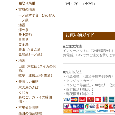
粕取り焼酎
1件～7件 （全7件）
宮城の地酒
一ノ蔵すず音 ひめぜん
一ノ蔵
浦霞
澤の泉
お買い物ガイド
天上夢幻
日高見
黄金澤
■ご注文方法
勝山 たまご酒
インターネットにて24時間受付け
金龍蔵(一ノ蔵)
お電話、Faxでのご注文も承りま
地酒
山形 六歌仙(スイカのお
酒)
■お支払方法
岐阜 達磨正宗(古酒)
・代金引換 (決済手数料330円)
・クレジットカード
美味しい缶詰
・コンビニ等後払い NP決済 (決
木の屋のさば
・銀行振込(前払い)
くじら
・郵便振替(前払い)
あなご、カレイの縁側
他・・
本場仙台味噌
鎌田の仙台味噌