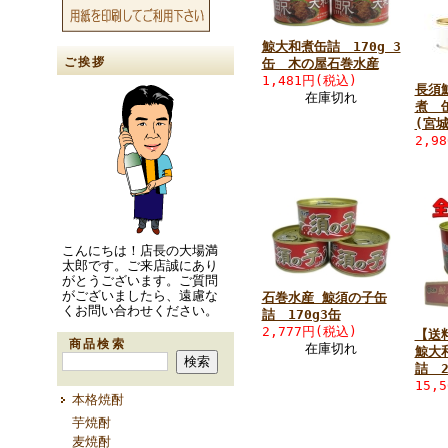
鯨大和煮缶詰 170g 3
ご挨拶
缶 木の屋石巻水産
1,481円(税込)
長須
在庫切れ
煮 
(宮
2,9
こんにちは！店長の大場満
太郎です。ご来店誠にあり
がとうございます。ご質問
がございましたら、遠慮な
石巻水産 鯨須の子缶
くお問い合わせください。
詰 170g3缶
2,777円(税込)
【送
商品検索
在庫切れ
鯨大
詰 2
15,
本格焼酎
芋焼酎
麦焼酎