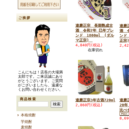
ご挨拶
達磨正宗 長期熟成古
達磨
酒 令和7年 巳年ブレ
酒 
ンド 1800ml (ダル
ンド 
マ正宗)
正宗
4,840円(税込)
2,4
在庫切れ
こんにちは！店長の大場満
太郎です。ご来店誠にあり
がとうございます。ご質問
がございましたら、遠慮な
くお問い合わせください。
商品検索
達磨正宗3年古酒720ml
達磨
2,860円(税込)
20
比べセ
本格焼酎
8,6
芋焼酎
麦焼酎