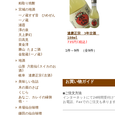
粕取り焼酎
宮城の地酒
一ノ蔵すず音 ひめぜん
一ノ蔵
浦霞
澤の泉
達磨正宗 3年古酒
天上夢幻
180ml
日高見
735円(税込)
黄金澤
勝山 たまご酒
1件～9件 （全9件）
金龍蔵(一ノ蔵)
地酒
山形 六歌仙(スイカのお
酒)
岐阜 達磨正宗(古酒)
お買い物ガイド
美味しい缶詰
木の屋のさば
くじら
■ご注文方法
あなご、カレイの縁側
インターネットにて24時間受付け
他・・
お電話、Faxでのご注文も承りま
本場仙台味噌
鎌田の仙台味噌