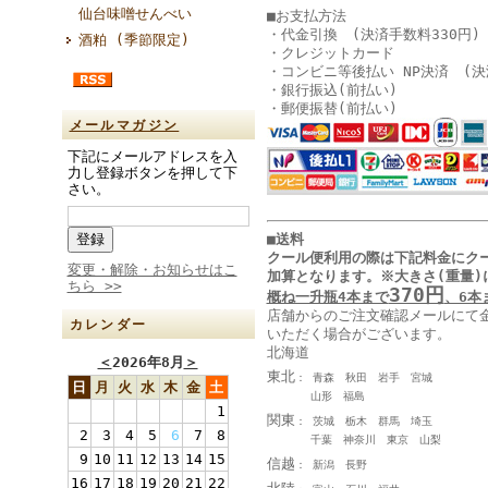
仙台味噌せんべい
■お支払方法
・代金引換 (決済手数料330円)
酒粕 (季節限定)
・クレジットカード
・コンビニ等後払い NP決済 (決
・銀行振込(前払い)
・郵便振替(前払い)
メールマガジン
下記にメールアドレスを入
力し登録ボタンを押して下
さい。
■送料
クール便利用の際は下記料金に
ク
変更・解除・お知らせはこ
加算となります
。
※大きさ(重量)
ちら >>
370円
概ね一升瓶4本まで
、6本
店舗からのご注文確認メールにて
カレンダー
いただく場合がございます。
北海道
＜
2026年8月
＞
東北
： 青森 秋田 岩手 宮城
日
月
火
水
木
金
土
山形 福島
1
関東
： 茨城 栃木 群馬 埼玉
2
3
4
5
6
7
8
千葉 神奈川 東京 山梨
9
10
11
12
13
14
15
信越
： 新潟 長野
16
17
18
19
20
21
22