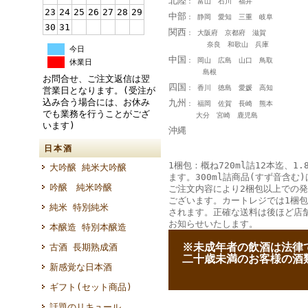
北陸
： 富山 石川 福井
23
24
25
26
27
28
29
中部
： 静岡 愛知 三重 岐阜
30
31
関西
： 大阪府 京都府 滋賀
奈良 和歌山 兵庫
今日
中国
： 岡山 広島 山口 鳥取
休業日
島根
お問合せ、ご注文返信は翌
四国
： 香川 徳島 愛媛 高知
営業日となります。(受注が
込み合う場合には、お休み
九州
： 福岡 佐賀 長崎 熊本
でも業務を行うことがござ
大分 宮崎 鹿児島
います)
沖縄
日本酒
1梱包：概ね720ml詰12本迄、1.
大吟醸 純米大吟醸
ます。300ml詰商品(すず音含む)
吟醸 純米吟醸
ご注文内容により2梱包以上での
ございます。カートレジでは1梱
純米 特別純米
されます。正確な送料は後ほど店
お知らせいたします。
本醸造 特別本醸造
--
※未成年者の飲酒は法律
古酒 長期熟成酒
--
二十歳未満のお客様の酒
新感覚な日本酒
ギフト(セット商品)
話題のリキュール