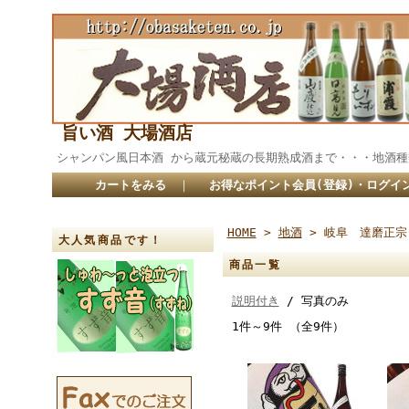
旨い酒 大場酒店
シャンパン風日本酒 から蔵元秘蔵の長期熟成酒まで・・・
カートをみる
｜
お得なポイント会員(登録)・ログイ
HOME
>
地酒
> 岐阜 達磨正宗
大人気商品です！
商品一覧
説明付き
/ 写真のみ
1件～9件 （全9件）