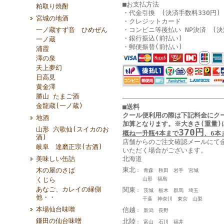
■お支払方法
粕取り焼酎
・代金引換 (決済手数料330円)
宮城の地酒
・クレジットカード
・コンビニ等後払い NP決済 (決
一ノ蔵すず音 ひめぜん
・銀行振込(前払い)
一ノ蔵
・郵便振替(前払い)
浦霞
澤の泉
天上夢幻
日高見
黄金澤
勝山 たまご酒
金龍蔵(一ノ蔵)
■送料
クール便利用の際は下記料金に
ク
地酒
加算となります
。
※大きさ(重量)
山形 六歌仙(スイカのお
370円
概ね一升瓶4本まで
、6本
酒)
店舗からのご注文確認メールにて
岐阜 達磨正宗(古酒)
いただく場合がございます。
北海道
美味しい缶詰
東北
木の屋のさば
： 青森 秋田 岩手 宮城
山形 福島
くじら
あなご、カレイの縁側
関東
： 茨城 栃木 群馬 埼玉
他・・
千葉 神奈川 東京 山梨
本場仙台味噌
信越
： 新潟 長野
鎌田の仙台味噌
北陸
： 富山 石川 福井