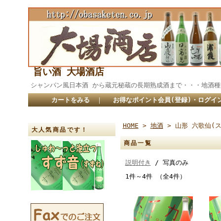
旨い酒 大場酒店
シャンパン風日本酒 から蔵元秘蔵の長期熟成酒まで・・・
カートをみる
｜
お得なポイント会員(登録)・ログイ
HOME
>
地酒
> 山形 六歌仙(
大人気商品です！
商品一覧
説明付き
/ 写真のみ
1件～4件 （全4件）