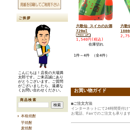
ご挨拶
六歌仙 スイカのお酒
六歌
720ml
1800
2,7
1,540円(税込)
在庫切れ
1件～4件 （全4件）
こんにちは！店長の大場満
太郎です。ご来店誠にあり
がとうございます。ご質問
がございましたら、遠慮な
お買い物ガイド
くお問い合わせください。
商品検索
■ご注文方法
インターネットにて24時間受付け
お電話、Faxでのご注文も承りま
本格焼酎
芋焼酎
麦焼酎