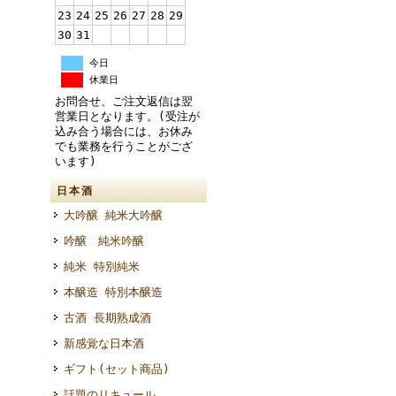
23
24
25
26
27
28
29
30
31
今日
休業日
お問合せ、ご注文返信は翌
営業日となります。(受注が
込み合う場合には、お休み
でも業務を行うことがござ
います)
日本酒
大吟醸 純米大吟醸
吟醸 純米吟醸
純米 特別純米
本醸造 特別本醸造
古酒 長期熟成酒
新感覚な日本酒
ギフト(セット商品)
話題のリキュール