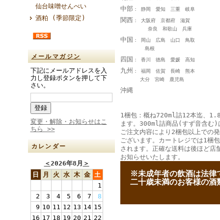
仙台味噌せんべい
中部
： 静岡 愛知 三重 岐阜
酒粕 (季節限定)
関西
： 大阪府 京都府 滋賀
奈良 和歌山 兵庫
中国
： 岡山 広島 山口 鳥取
島根
メールマガジン
四国
： 香川 徳島 愛媛 高知
九州
下記にメールアドレスを入
： 福岡 佐賀 長崎 熊本
力し登録ボタンを押して下
大分 宮崎 鹿児島
さい。
沖縄
1梱包：概ね720ml詰12本迄、1.
変更・解除・お知らせはこ
ます。300ml詰商品(すず音含む)
ちら >>
ご注文内容により2梱包以上での
ございます。カートレジでは1梱
カレンダー
されます。正確な送料は後ほど店
お知らせいたします。
＜
2026年8月
＞
--
※未成年者の飲酒は法律
日
月
火
水
木
金
土
--
二十歳未満のお客様の酒
1
2
3
4
5
6
7
8
9
10
11
12
13
14
15
16
17
18
19
20
21
22