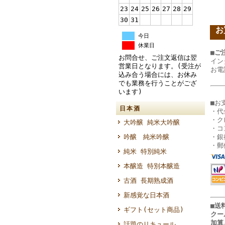
23
24
25
26
27
28
29
30
31
お
今日
休業日
■ご
お問合せ、ご注文返信は翌
イン
営業日となります。(受注が
お電
込み合う場合には、お休み
でも業務を行うことがござ
います)
■お
日本酒
・代
・ク
大吟醸 純米大吟醸
・コ
・銀
吟醸 純米吟醸
・郵
純米 特別純米
本醸造 特別本醸造
古酒 長期熟成酒
新感覚な日本酒
■
ギフト(セット商品)
クー
加算
話題のリキュール