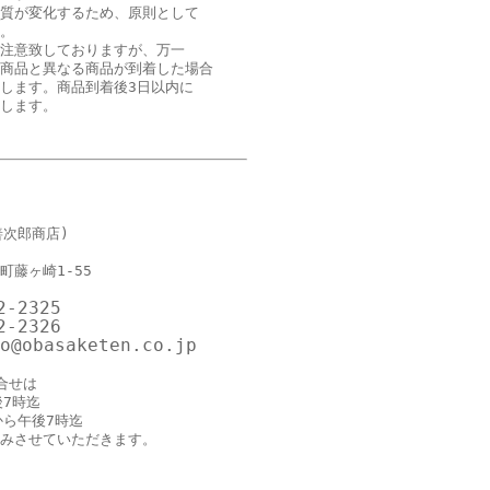
質が変化するため、原則として
。
注意致しておりますが、万一
商品と異なる商品が到着した場合
します。商品到着後3日以内に
します。
善次郎商店)
町藤ヶ崎1-55
2-2325
2-2326
@obasaketen.co.jp
合せは
後7時迄
から午後7時迄
みさせていただきます。