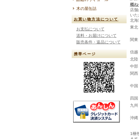
概ね
木の屋缶詰
店舗
いた
お買い物方法について
北海
東北
お支払について
山
送料・お届けについて
関東
販売条件・返品について
千葉
信越
携帯ページ
北陸
中部
関西
奈
中国
四国
九州
大分
沖縄
1梱
ます