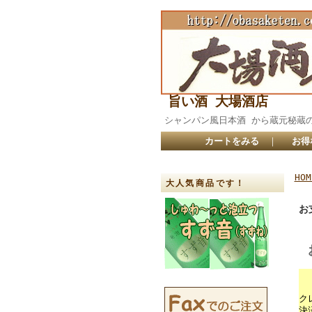
旨い酒 大場酒店
シャンパン風日本酒 から蔵元秘
カートをみる
｜
お得
HOM
大人気商品です！
お
ク
決