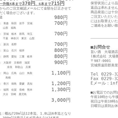
370円
715円
保管状況により品
一升瓶4本まで
、6本まで
返品は承れません
からのご注文確認メールにて金額を訂正させて
商品発送には十分
だく場合がございます。
980円
ご注文いただいた
道
にはお取替えいた
700円
： 青森 秋田 岩手 宮城
ご連絡をお願い致
形 福島
700円
： 茨城 栃木 群馬 埼玉
 神奈川 東京 山梨
700円
： 新潟 長野
■お問合せ
800円
： 富山 石川 福井
旨い酒 大場酒店
800円
(株式会社 大場
： 静岡 愛知 三重 岐阜
〒987-0001
900円
： 大阪府 京都府 滋賀
宮城県遠田郡美里
良 和歌山 兵庫
1,100円
： 岡山 広島 山口 鳥取
Tel 0229-3
島根
Fax 0229-3
1,200円
Eメール：info
： 香川 徳島 愛媛 高知
1,300円
： 福岡 佐賀 長崎 熊本
■お電話でのお問
 宮崎 鹿児島
午前10時から午
3,000円
祝日は午前10時
日曜日は原則お休
包：概ね720ml詰12本迄、1.8L詰6本迄となり
。300ml詰商品(すず音含む)は24本迄。