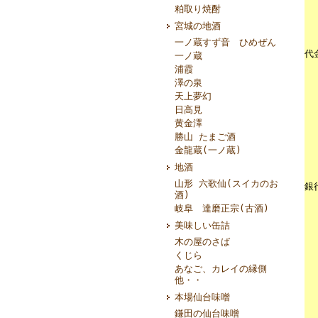
粕取り焼酎
宮城の地酒
一ノ蔵すず音 ひめぜん
代
一ノ蔵
浦霞
澤の泉
天上夢幻
日高見
黄金澤
勝山 たまご酒
金龍蔵(一ノ蔵)
地酒
山形 六歌仙(スイカのお
銀
酒)
岐阜 達磨正宗(古酒)
美味しい缶詰
木の屋のさば
くじら
あなご、カレイの縁側
他・・
本場仙台味噌
鎌田の仙台味噌