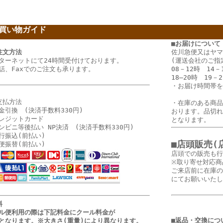
買い物ガイド
ー
■お届けについて
注文方法
佐川急便又はヤマ
ターネットにて24時間受付けております。
(運送会社のご指
話、Faxでのご注文も承ります。
08－12時 14－
18―20時 19－
・
お届け時間帯を
支払方法
・在庫のある商品
金引換 (決済手数料330円)
おります。品切れ
レジットカード
となります。
ンビニ等後払い NP決済 (決済手数料330円)
行振込(前払い)
■店頭販売(
便振替(前払い)
店頭での販売も行
※取り寄せ対応商
ご来店前に在庫の
にてお願いいたし
送料
ル便利用の際は下記料金に
クール料金が
■返品・交換につ
となります
。
※大きさ(重量)により異なります。