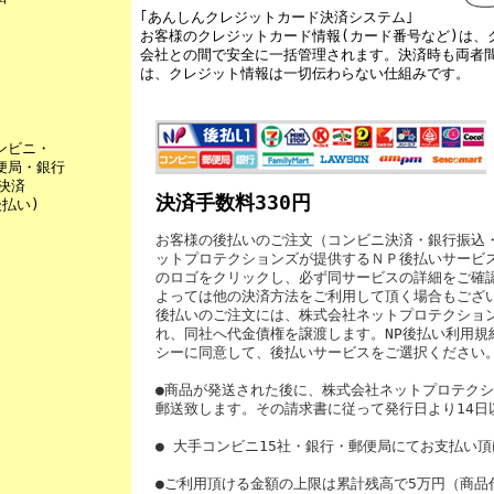
｢あんしんクレジットカード決済システム｣
お客様のクレジットカード情報(カード番号など)は、
会社との間で安全に一括管理されます。決済時も両者
は、クレジット情報は一切伝わらない仕組みです。
◎
ンビニ・
便局・銀行
P決済
決済手数料330円
後払い)
お客様の後払いのご注文（コンビニ決済・銀行振込
ットプロテクションズが提供するＮＰ後払いサービ
のロゴをクリックし、必ず同サービスの詳細をご確
よっては他の決済方法をご利用して頂く場合もござ
後払いのご注文には、株式会社ネットプロテクショ
れ、同社へ代金債権を譲渡します。NP後払い利用規
シーに同意して、後払いサービスをご選択ください
●商品が発送された後に、株式会社ネットプロテク
郵送致します。その請求書に従って発行日より14日
● 大手コンビニ15社・銀行・郵便局にてお支払い
●ご利用頂ける金額の上限は累計残高で5万円（商品