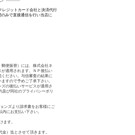
クレジットカード会社と決済代行
間のみで直接通信を行い当店に
・郵便振替）には、株式会社ネ
スが適用されます。ＮＰ後払い
認ください。与信審査の結果に
いますので予めご了承下さい。
ンズの後払いサービスが適用さ
約及び同社のプライバシーポリ
。
ションズより請求書をお客様にご
以内にお支払い下さい。
頂けます。
代金）迄とさせて頂きます。