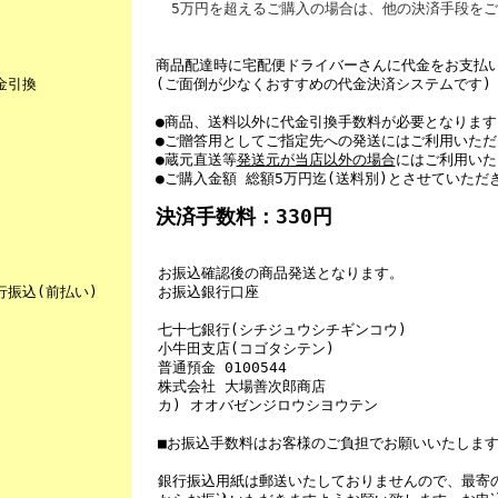
5万円を超えるご購入の場合は、他の決済手段をご
◎
商品配達時に宅配便ドライバーさんに代金をお支払
金引換
(ご面倒が少なくおすすめの代金決済システムです)
●商品、送料以外に代金引換手数料が必要となります
●ご贈答用としてご指定先への発送にはご利用いただ
●蔵元直送等
発送元が当店以外の場合
にはご利用いた
●ご購入金額 総額5万円迄(送料別)とさせていただ
決済手数料：330円
◎
お振込確認後の商品発送となります。
行振込(前払い)
お振込銀行口座
七十七銀行(シチジュウシチギンコウ)
小牛田支店(コゴタシテン)
普通預金 0100544
株式会社 大場善次郎商店
カ) オオバゼンジロウシヨウテン
■お振込手数料はお客様のご負担でお願いいたしま
銀行振込用紙は郵送いたしておりませんので、最寄の