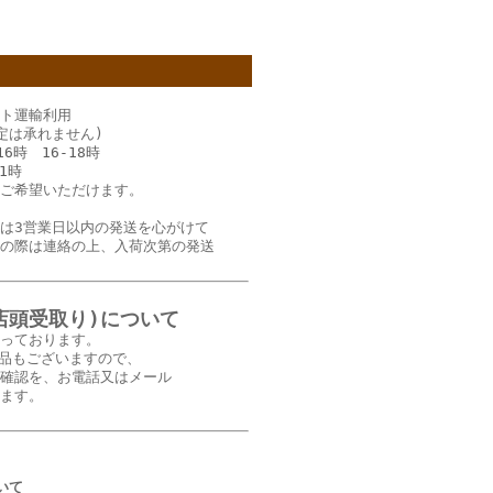
ト運輸利用
定は承れません)
16時 16‐18時
21時
ご希望いただけます。
は3営業日以内の発送を心がけて
の際は連絡の上、入荷次第の発送
店頭受取り)について
っております。
品もございますので、
確認を、お電話又はメール
ます。
いて