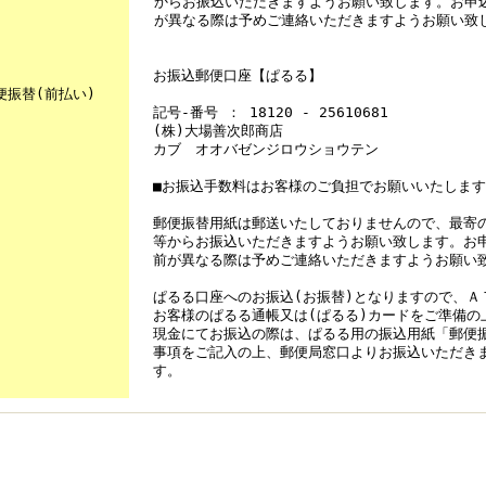
からお振込いただきますようお願い致します。お申
が異なる際は予めご連絡いただきますようお願い致
◎
お振込郵便口座【ぱるる】
便振替(前払い)
記号-番号 ： 18120 - 25610681
(株)大場善次郎商店
カブ オオバゼンジロウショウテン
■お振込手数料はお客様のご負担でお願いいたします
郵便振替用紙は郵送いたしておりませんので、最寄の
等からお振込いただきますようお願い致します。お
前が異なる際は予めご連絡いただきますようお願い
ぱるる口座へのお振込(お振替)となりますので、Ａ
お客様のぱるる通帳又は(ぱるる)カードをご準備の
現金にてお振込の際は、ぱるる用の振込用紙「郵便
事項をご記入の上、郵便局窓口よりお振込いただき
す。