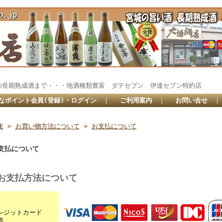
蔵の長期熟成酒まで・・・地酒種類豊富 ダテセブン 伊達セブン特約
なポイント会員(登録)・ログイン
｜
ご利用案内
｜
お問い合せ
E
>
お買い物方法について
>
お支払について
支払について
お支払方法について
0
レジットカード
済