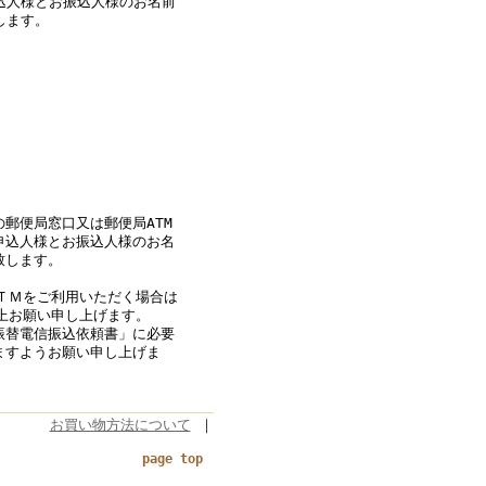
込人様とお振込人様のお名前
します。
◎
郵便局窓口又は郵便局ATM
申込人様とお振込人様のお名
致します。
ＴＭをご利用いただく場合は
上お願い申し上げます。
振替電信振込依頼書」に必要
ますようお願い申し上げま
お買い物方法について
｜
page top