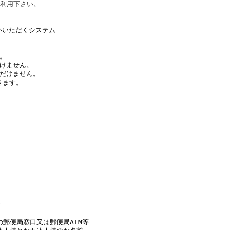
利用下さい。
◎
いいただくシステム
。
けません。
だけません。
きます。
◎
す
郵便局窓口又は郵便局ATM等