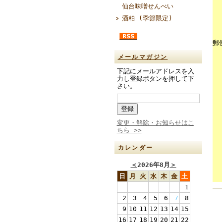
仙台味噌せんべい
酒粕 (季節限定)
郵
メールマガジン
下記にメールアドレスを入
力し登録ボタンを押して下
さい。
変更・解除・お知らせはこ
ちら >>
カレンダー
＜
2026年8月
＞
日
月
火
水
木
金
土
1
2
3
4
5
6
7
8
9
10
11
12
13
14
15
16
17
18
19
20
21
22