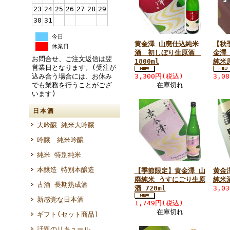
23
24
25
26
27
28
29
30
31
今日
黄金澤 山廃仕込純米
【秋
休業日
酒 初しぼり生原酒
金澤
お問合せ、ご注文返信は翌
1800ml
純米原
営業日となります。(受注が
込み合う場合には、お休み
3,300円(税込)
3,0
でも業務を行うことがござ
在庫切れ
います)
日本酒
大吟醸 純米大吟醸
吟醸 純米吟醸
純米 特別純米
本醸造 特別本醸造
【季節限定】黄金澤 山
黄金
廃純米 うすにごり生原
純米酒
古酒 長期熟成酒
酒 720ml
3,0
新感覚な日本酒
1,749円(税込)
在庫切れ
ギフト(セット商品)
話題のリキュール