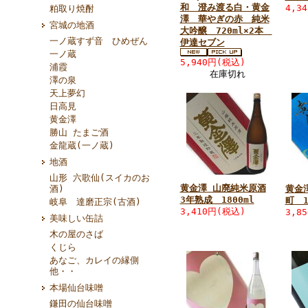
和 澄み渡る白・黄金
4,3
粕取り焼酎
澤 華やぎの赤 純米
宮城の地酒
大吟醸 720ml×2本
一ノ蔵すず音 ひめぜん
伊達セブン
一ノ蔵
5,940円(税込)
浦霞
在庫切れ
澤の泉
天上夢幻
日高見
黄金澤
勝山 たまご酒
金龍蔵(一ノ蔵)
地酒
山形 六歌仙(スイカのお
黄金澤 山廃純米原酒
酒)
黄金
3年熟成 1800ml
町 1
岐阜 達磨正宗(古酒)
3,410円(税込)
3,8
美味しい缶詰
木の屋のさば
くじら
あなご、カレイの縁側
他・・
本場仙台味噌
鎌田の仙台味噌