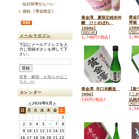
仙台味噌せんべい
酒粕 (季節限定)
黄金
黄金澤 夏限定純米吟
琴菊
醸 ひとめぼれ
1800
1800ml
メールマガジン
3,9
3,740円(税込)
下記にメールアドレスを入
力し登録ボタンを押して下
さい。
変更・解除・お知らせはこ
ちら >>
黄金澤 辛口本醸造
【新
カレンダー
300ml
(こ
535円(税込)
込純米
＜
2026年8月
＞
1,5
日
月
火
水
木
金
土
1
2
3
4
5
6
7
8
9
10
11
12
13
14
15
16
17
18
19
20
21
22