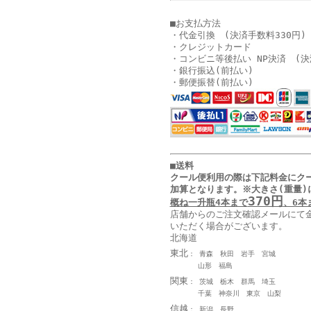
■お支払方法
・代金引換 (決済手数料330円)
・クレジットカード
・コンビニ等後払い NP決済 (決
・銀行振込(前払い)
・郵便振替(前払い)
■送料
クール便利用の際は下記料金に
ク
加算となります
。
※大きさ(重量)
370円
概ね一升瓶4本まで
、6本
店舗からのご注文確認メールにて
いただく場合がございます。
北海道
東北
： 青森 秋田 岩手 宮城
山形 福島
関東
： 茨城 栃木 群馬 埼玉
千葉 神奈川 東京 山梨
信越
： 新潟 長野