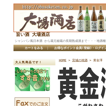
旨い酒 大場酒店
シャンパン風日本酒 から蔵元秘蔵の長期熟成酒まで・・・
カートをみる
｜
お得なポイント会員(登録)・ログイ
HOME
>
宮城の地酒
> 黄金澤
大人気商品です！