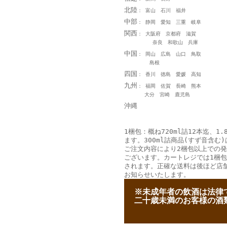
北陸
： 富山 石川 福井
中部
： 静岡 愛知 三重 岐阜
関西
： 大阪府 京都府 滋賀
奈良 和歌山 兵庫
中国
： 岡山 広島 山口 鳥取
島根
四国
： 香川 徳島 愛媛 高知
九州
： 福岡 佐賀 長崎 熊本
大分 宮崎 鹿児島
沖縄
1梱包：概ね720ml詰12本迄、1.
ます。300ml詰商品(すず音含む)
ご注文内容により2梱包以上での
ございます。カートレジでは1梱
されます。正確な送料は後ほど店
お知らせいたします。
--
※未成年者の飲酒は法律
--
二十歳未満のお客様の酒