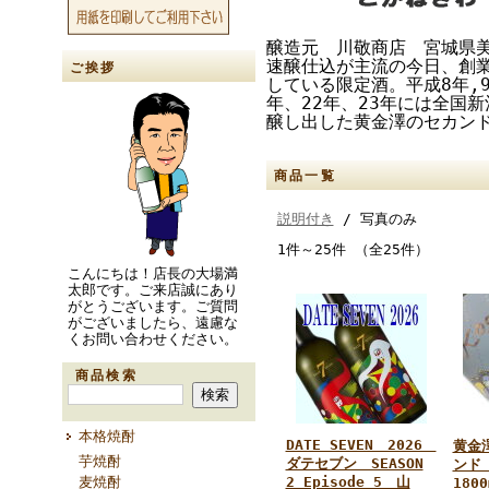
醸造元 川敬商店 宮城県
速醸仕込が主流の今日、創
ご挨拶
している限定酒。平成8年,9年
年、22年、23年には全国
醸し出した黄金澤のセカンド
商品一覧
説明付き
/ 写真のみ
1件～25件 （全25件）
こんにちは！店長の大場満
太郎です。ご来店誠にあり
がとうございます。ご質問
がございましたら、遠慮な
くお問い合わせください。
商品検索
本格焼酎
DATE SEVEN 2026
黄金
芋焼酎
ダテセブン SEASON
ンド
麦焼酎
2 Episode 5 山
1800