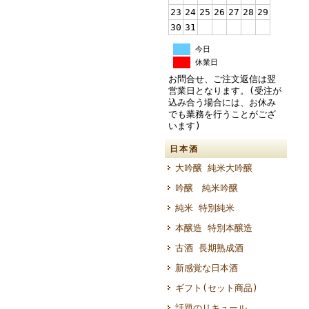
23
24
25
26
27
28
29
30
31
今日
休業日
お問合せ、ご注文返信は翌
営業日となります。(受注が
込み合う場合には、お休み
でも業務を行うことがござ
います)
日本酒
大吟醸 純米大吟醸
吟醸 純米吟醸
純米 特別純米
本醸造 特別本醸造
古酒 長期熟成酒
新感覚な日本酒
ギフト(セット商品)
話題のリキュール