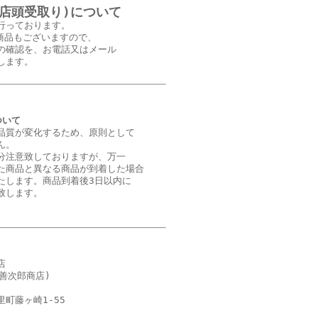
(店頭受取り)について
行っております。
商品もございますので、
の確認を、お電話又はメール
します。
ついて
品質が変化するため、原則として
ん。
分注意致しておりますが、万一
た商品と異なる商品が到着した場合
たします。商品到着後3日以内に
致します。
店
善次郎商店)
町藤ヶ崎1-55