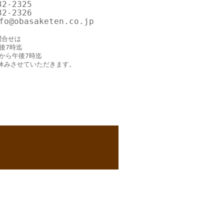
32-2325
32-2326
o@obasaketen.co.jp
問合せは
後7時迄
時から午後7時迄
休みさせていただきます。