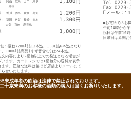
1,100円
国
： 岡山 広島 山口 鳥取
Tel 0229-
島根
Fax 0229-
1,200円
Eメール：inf
国
： 香川 徳島 愛媛 高知
1,300円
州
： 福岡 佐賀 長崎 熊本
■お電話でのお
分 宮崎 鹿児島
午前10時から午
3,000円
縄
祝日は午前10
日曜日は原則お
包：概ね720ml詰12本迄、1.8L詰6本迄となり
す。300ml詰商品(すず音含む)は24本迄。
注文内容により2梱包以上での発送となる場合が
ざいます。カートレジでは1梱包分の送料が表示
れます。正確な送料は後ほど店舗よりメールにて
知らせいたします。
※未成年者の飲酒は法律で禁止されております。
二十歳未満のお客様の酒類の購入は固くお断りいたします。