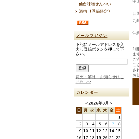
中
仙台味噌せんべい
酒粕 (季節限定)
四
九
大
沖
メールマガジン
下記にメールアドレスを入
1梱
力し登録ボタンを押して下
さい。
ま
ご
ご
さ
お
変更・解除・お知らせはこ
ちら >>
--
--
カレンダー
＜
2026年8月
＞
日
月
火
水
木
金
土
1
2
3
4
5
6
7
8
9
10
11
12
13
14
15
16
17
18
19
20
21
22