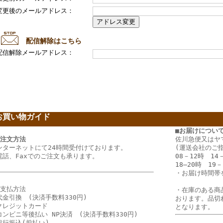
変更後のメールアドレス：
配信解除はこちら
配信解除メールアドレス：
お買い物ガイド
ー
■お届けについ
ご注文方法
佐川急便又はヤ
ンターネットにて24時間受付けております。
(運送会社のご
電話、Faxでのご注文も承ります。
08－12時 14
18―20時 19－
・
お届け時間帯
お支払方法
・在庫のある商
代金引換 (決済手数料330円)
おります。品切
クレジットカード
となります。
コンビニ等後払い NP決済 (決済手数料330円)
銀行振込(前払い)