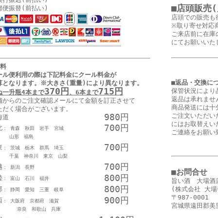
■店頭販売
郵便振替(前払い)
店頭での販売も
※取り寄せ対応
ご来店前に在庫
にてお願いいた
送料
ール便利用の際は下記料金に
クール料金が
■返品・交換に
算となります
。
※大きさ(重量)により異なります。
370円
715円
保管状況により
ね一升瓶4本まで
、6本まで
返品は承れませ
舗からのご注文確認メールにて金額を訂正させて
商品発送には十
ただく場合がございます。
980円
ご注文いただい
海道
にはお取替えい
700円
北
： 青森 秋田 岩手 宮城
ご連絡をお願い
形 福島
700円
東
： 茨城 栃木 群馬 埼玉
葉 神奈川 東京 山梨
700円
越
： 新潟 長野
■お問合せ
800円
陸
： 富山 石川 福井
旨い酒 大場酒
800円
部
(株式会社 大場
： 静岡 愛知 三重 岐阜
〒987-0001
900円
西
： 大阪府 京都府 滋賀
宮城県遠田郡美里
良 和歌山 兵庫