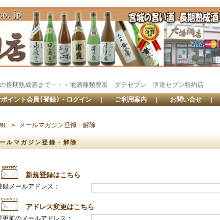
秘蔵の長期熟成酒まで・・・地酒種類豊富 ダテセブン 伊達セブン特約
ポイント会員(登録)・ログイン
｜
ご利用案内
｜
お問い合せ
｜
ME
> メールマガジン登録・解除
ールマガジン登録・解除
新規登録はこちら
登録メールアドレス：
アドレス変更はこちら
変更前のメールアドレス：