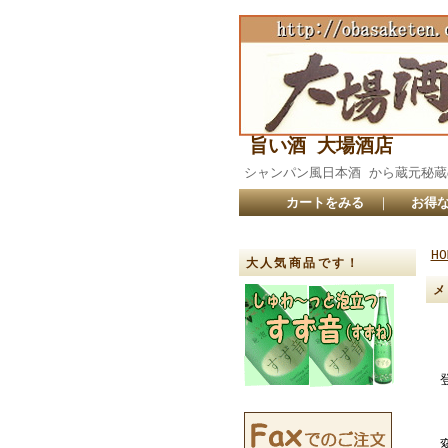
旨い酒 大場酒店
シャンパン風日本酒 から蔵元
カートをみる
｜
お得な
HO
大人気商品です！
メ