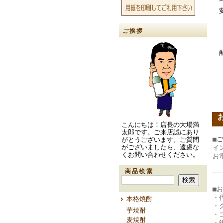
ご挨拶
こんにちは！店長の大場満
太郎です。ご来店誠にあり
■
がとうございます。ご質問
がございましたら、遠慮な
イ
くお問い合わせください。
お
商品検索
■
・
本格焼酎
・
芋焼酎
・
麦焼酎
・