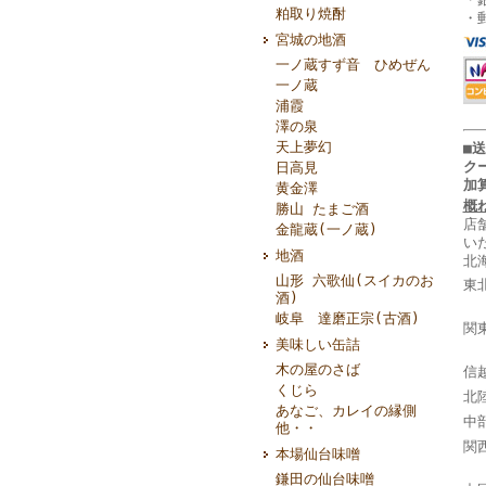
粕取り焼酎
・
宮城の地酒
一ノ蔵すず音 ひめぜん
一ノ蔵
浦霞
澤の泉
天上夢幻
■
ク
日高見
加
黄金澤
概
勝山 たまご酒
店
金龍蔵(一ノ蔵)
い
地酒
北
山形 六歌仙(スイカのお
東
酒)
山
岐阜 達磨正宗(古酒)
関
美味しい缶詰
千
木の屋のさば
信
くじら
北
あなご、カレイの縁側
中
他・・
関
本場仙台味噌
奈
鎌田の仙台味噌