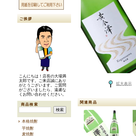
ご挨拶
こんにちは！店長の大場満
太郎です。ご来店誠にあり
拡大表示
がとうございます。ご質問
がございましたら、遠慮な
くお問い合わせください。
関連商品
商品検索
本格焼酎
芋焼酎
麦焼酎