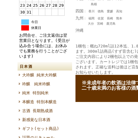
島根
23
24
25
26
27
28
29
四国
： 香川 徳島 愛媛 高知
30
31
九州
： 福岡 佐賀 長崎 熊本
今日
大分 宮崎 鹿児島
休業日
沖縄
お問合せ、ご注文返信は翌
営業日となります。(受注が
込み合う場合には、お休み
1梱包：概ね720ml詰12本迄、1.
でも業務を行うことがござ
ます。300ml詰商品(すず音含む)
います)
ご注文内容により2梱包以上での
ございます。カートレジでは1梱
日本酒
されます。正確な送料は後ほど店
お知らせいたします。
大吟醸 純米大吟醸
--
※未成年者の飲酒は法律
吟醸 純米吟醸
--
二十歳未満のお客様の酒
純米 特別純米
本醸造 特別本醸造
古酒 長期熟成酒
新感覚な日本酒
ギフト(セット商品)
話題のリキュール