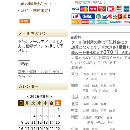
・郵便振替(前払い)
仙台味噌せんべい
酒粕 (季節限定)
メールマガジン
■送料
下記にメールアドレスを入
クール便利用の際は下記料金に
ク
力し登録ボタンを押して下
加算となります
。
※大きさ(重量)
さい。
370円
概ね一升瓶4本まで
、6本
店舗からのご注文確認メールにて
いただく場合がございます。
北海道
変更・解除・お知らせはこ
東北
： 青森 秋田 岩手 宮城
ちら >>
山形 福島
関東
： 茨城 栃木 群馬 埼玉
カレンダー
千葉 神奈川 東京 山梨
＜
2026年8月
＞
信越
： 新潟 長野
日
月
火
水
木
金
土
北陸
： 富山 石川 福井
1
中部
： 静岡 愛知 三重 岐阜
2
3
4
5
6
7
8
関西
： 大阪府 京都府 滋賀
9
10
11
12
13
14
15
奈良 和歌山 兵庫
中国
16
17
18
19
20
21
22
： 岡山 広島 山口 鳥取