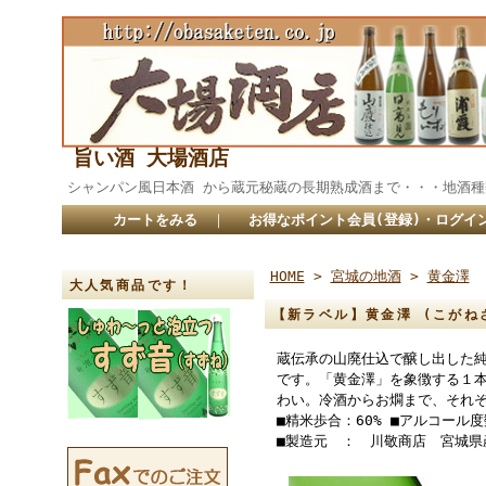
旨い酒 大場酒店
シャンパン風日本酒 から蔵元秘蔵の長期熟成酒まで・・・
カートをみる
｜
お得なポイント会員(登録)・ログイ
HOME
>
宮城の地酒
>
黄金澤
大人気商品です！
【新ラベル】黄金澤 (こがねさ
蔵伝承の山廃仕込で醸し出した
です。「黄金澤」を象徴する１
わい。冷酒からお燗まで、それ
■精米歩合：60% ■アルコール
■製造元 ： 川敬商店 宮城県