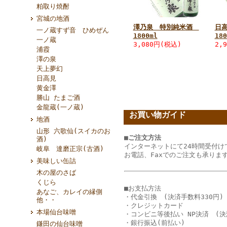
粕取り焼酎
宮城の地酒
澤乃泉 特別純米酒
日
一ノ蔵すず音 ひめぜん
1800ml
180
一ノ蔵
3,080円(税込)
2,
浦霞
澤の泉
天上夢幻
日高見
黄金澤
勝山 たまご酒
金龍蔵(一ノ蔵)
お買い物ガイド
地酒
山形 六歌仙(スイカのお
■ご注文方法
酒)
インターネットにて24時間受付け
岐阜 達磨正宗(古酒)
お電話、Faxでのご注文も承りま
美味しい缶詰
木の屋のさば
くじら
■お支払方法
あなご、カレイの縁側
・代金引換 (決済手数料330円)
他・・
・クレジットカード
本場仙台味噌
・コンビニ等後払い NP決済 (決
・銀行振込(前払い)
鎌田の仙台味噌