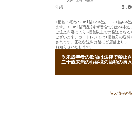
大分 宮崎 鹿児島
3,
沖縄
1梱包：概ね720ml詰12本迄、1.8L詰6本
ます。300ml詰商品(すず音含む)は24本迄
ご注文内容により2梱包以上での発送となる
ございます。カートレジでは1梱包分の送料
されます。正確な送料は後ほど店舗よりメー
お知らせいたします。
--
※未成年者の飲酒は法律で禁止
--
二十歳未満のお客様の酒類の購入
個人情報の