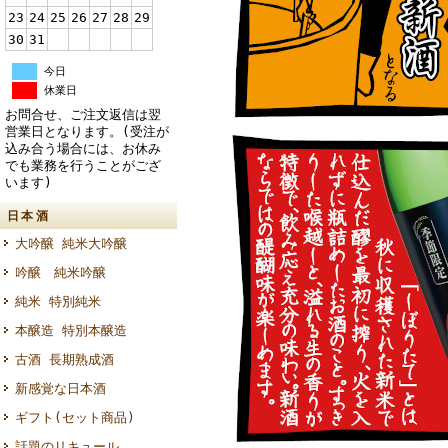
23
24
25
26
27
28
29
30
31
今日
休業日
お問合せ、ご注文返信は翌
営業日となります。(受注が
込み合う場合には、お休み
でも業務を行うことがござ
います)
日本酒
大吟醸 純米大吟醸
吟醸 純米吟醸
純米 特別純米
本醸造 特別本醸造
古酒 長期熟成酒
新感覚な日本酒
ギフト(セット商品)
話題のリキュール