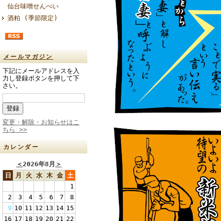
仙台味噌せんべい
酒粕 (季節限定)
メールマガジン
下記にメールアドレスを入
力し登録ボタンを押して下
さい。
変更・解除・お知らせはこ
ちら >>
カレンダー
＜
2026年8月
＞
日
月
火
水
木
金
土
1
2
3
4
5
6
7
8
9
10
11
12
13
14
15
16
17
18
19
20
21
22