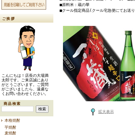
■原料米：蔵の華
■クール指定商品(クール宅急便にてお送り
ご挨拶
こんにちは！店長の大場満
太郎です。ご来店誠にあり
がとうございます。ご質問
がございましたら、遠慮な
くお問い合わせください。
商品検索
拡大表示
本格焼酎
芋焼酎
麦焼酎