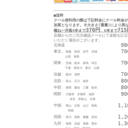
■送料
クール便利用の際は下記料金に
クール料金が
加算となります
。
※大きさ(重量)により異
370円
71
概ね一升瓶4本まで
、6本まで
店舗からのご注文確認メールにて金額を訂正
いただく場合がございます。
9
北海道
7
東北
： 青森 秋田 岩手 宮城
山形 福島
7
関東
： 茨城 栃木 群馬 埼玉
千葉 神奈川 東京 山梨
7
信越
： 新潟 長野
8
北陸
： 富山 石川 福井
8
中部
： 静岡 愛知 三重 岐阜
9
関西
： 大阪府 京都府 滋賀
奈良 和歌山 兵庫
1,
中国
： 岡山 広島 山口 鳥取
島根
1,
四国
： 香川 徳島 愛媛 高知
1,
九州
： 福岡 佐賀 長崎 熊本