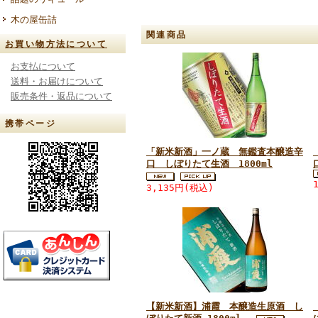
木の屋缶詰
関連商品
お買い物方法について
お支払について
送料・お届けについて
販売条件・返品について
携帯ページ
「新米新酒」一ノ蔵 無鑑査本醸造辛
口 しぼりたて生酒 1800ml
3,135円(税込)
【新米新酒】浦霞 本醸造生原酒 し