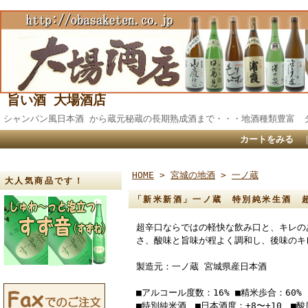
旨い酒 大場酒店
シャンパン風日本酒 から蔵元秘蔵の長期熟成酒まで・・・地酒種類
カートをみる
HOME
>
宮城の地酒
>
一ノ蔵
大人気商品です！
「新米新酒」一ノ蔵 特別純米生酒 超
超辛口ならではの軽快な飲み口と、キレの
さ、酸味と旨味が程よく調和し、後味のキ
製造元：一ノ蔵 宮城県産日本酒
■アルコール度数：16% ■精米歩合：60%
■特別純米酒 ■日本酒度：+8〜+10 ■酸度