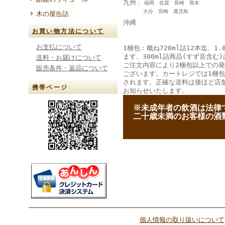
九州
： 福岡 佐賀 長崎 熊本
大分 宮崎 鹿児島
木の屋缶詰
沖縄
お買い物方法について
お支払について
1梱包：概ね720ml詰12本迄、1.
ます。300ml詰商品(すず音含む)
送料・お届けについて
ご注文内容により2梱包以上での
販売条件・返品について
ございます。カートレジでは1梱
されます。正確な送料は後ほど店
携帯ページ
お知らせいたします。
--
※未成年者の飲酒は法律
--
二十歳未満のお客様の酒
個人情報の取り扱いについて