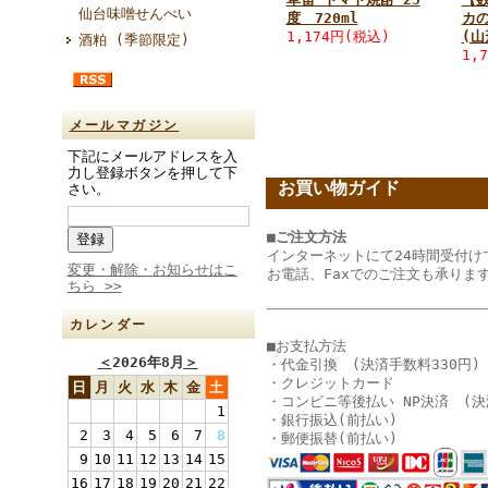
仙台味噌せんべい
度 720ml
カの
1,174円(税込)
(山
酒粕 (季節限定)
1,
メールマガジン
下記にメールアドレスを入
力し登録ボタンを押して下
お買い物ガイド
さい。
■ご注文方法
インターネットにて24時間受付け
変更・解除・お知らせはこ
お電話、Faxでのご注文も承りま
ちら >>
カレンダー
■お支払方法
＜
2026年8月
＞
・代金引換 (決済手数料330円)
・クレジットカード
日
月
火
水
木
金
土
・コンビニ等後払い NP決済 (決
1
・銀行振込(前払い)
2
3
4
5
6
7
8
・郵便振替(前払い)
9
10
11
12
13
14
15
16
17
18
19
20
21
22