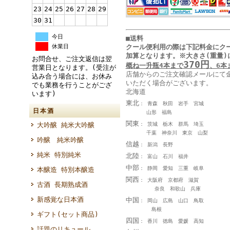
23
24
25
26
27
28
29
30
31
今日
■送料
クール便利用の際は下記料金に
ク
休業日
加算となります
。
※大きさ(重量)
お問合せ、ご注文返信は翌
370円
概ね一升瓶4本まで
、6本
営業日となります。(受注が
店舗からのご注文確認メールにて
込み合う場合には、お休み
いただく場合がございます。
でも業務を行うことがござ
北海道
います)
東北
： 青森 秋田 岩手 宮城
日本酒
山形 福島
関東
： 茨城 栃木 群馬 埼玉
大吟醸 純米大吟醸
千葉 神奈川 東京 山梨
吟醸 純米吟醸
信越
： 新潟 長野
純米 特別純米
北陸
： 富山 石川 福井
中部
： 静岡 愛知 三重 岐阜
本醸造 特別本醸造
関西
： 大阪府 京都府 滋賀
古酒 長期熟成酒
奈良 和歌山 兵庫
新感覚な日本酒
中国
： 岡山 広島 山口 鳥取
島根
ギフト(セット商品)
四国
： 香川 徳島 愛媛 高知
話題のリキュール