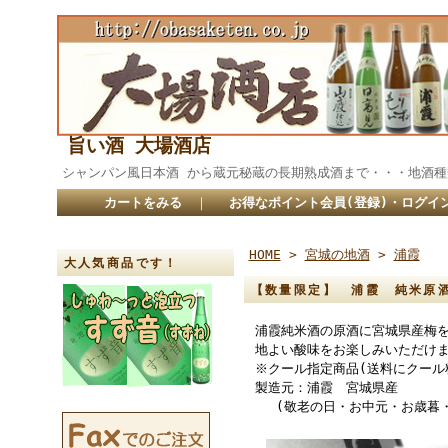
旨い酒 大場酒店
シャンパン風日本酒 から蔵元秘蔵の長期熟成酒まで・・・
カートをみる
｜
お得なポイント会員(登録)・ログイ
HOME
>
宮城の地酒
>
浦霞
大人気商品です！
【数量限定】 浦霞 純米原酒
浦霞純米酒の原酒に宮城県産梅
地よい酸味をお楽しみいただけ
※クール指定商品(送料にクール
製造元：浦霞 宮城県産
(敬老の日・お中元・お歳暮・