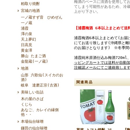
梅酒のベースに清酒を使用して
粕取り焼酎
てしまう可能性があるため、冷
宮城の地酒
上がり下さい。
一ノ蔵すず音 ひめぜん
一ノ蔵
【浦霞梅酒 6本以上まとめて送
浦霞
澤の泉
浦霞梅酒6本以上まとめて(お届
天上夢幻
にてお送り致します(沖縄県と離
日高見
のお届けとなります) ※冬季間
黄金澤
勝山 たまご酒
浦霞純米原酒仕込み梅酒720ml
金龍蔵(一ノ蔵)
ッピングカートでは送料が自動
注確認メールにてご連絡致しま
地酒
山形 六歌仙(スイカのお
酒)
関連商品
岐阜 達磨正宗(古酒)
美味しい缶詰
木の屋のさば
くじら
あなご、カレイの縁側
他・・
本場仙台味噌
鎌田の仙台味噌
草笛 トマト焼酎 25
【