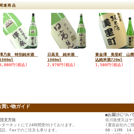
関連商品
澤乃泉 特別純米酒
日高見 純米酒
黄金澤 美里町 山廃
1800ml
1800ml
込純米酒720ml
3,080円(税込)
2,970円(税込)
1,580円(税込)
お買い物ガイド
ー
■お届けについ
ご注文方法
佐川急便又はヤ
ンターネットにて24時間受付けております。
(運送会社のご
電話、Faxでのご注文も承ります。
08－12時 14