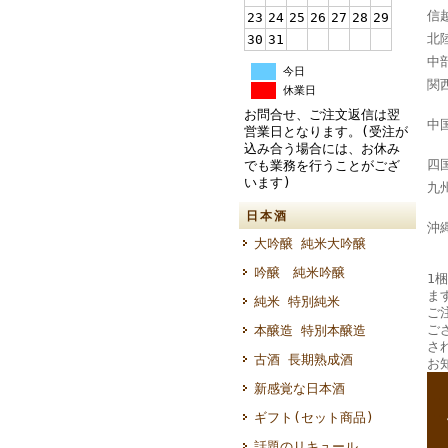
信
23
24
25
26
27
28
29
北
30
31
中
今日
関
休業日
奈
お問合せ、ご注文返信は翌
中
営業日となります。(受注が
込み合う場合には、お休み
四
でも業務を行うことがござ
います)
九
大
日本酒
沖
大吟醸 純米大吟醸
吟醸 純米吟醸
1梱
ま
純米 特別純米
ご
ご
本醸造 特別本醸造
さ
古酒 長期熟成酒
お
新感覚な日本酒
--
--
ギフト(セット商品)
話題のリキュール