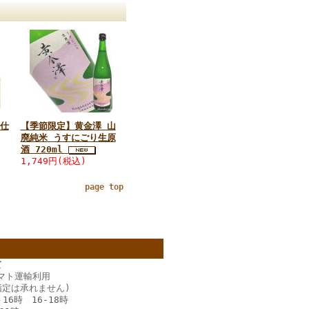
仕
【季節限定】黄金澤 山
廃純米 うすにごり生原
酒 720ml
1,749円(税込)
page top
て
マト運輸利用
指定は承れません)
－16時 16‐18時