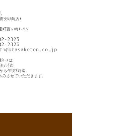
店
善次郎商店)
町藤ヶ崎1-55
32-2325
32-2326
o@obasaketen.co.jp
問合せは
後7時迄
時から午後7時迄
休みさせていただきます。