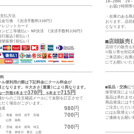
18―20時 19－
・
お届け時間帯
お支払方法
・在庫のある商
代金引換 (決済手数料330円)
おります。品切
クレジットカード
となります。
コンビニ等後払い NP決済 (決済手数料330円)
銀行振込(前払い)
■店頭販売
郵便振替(前払い)
店頭での販売も
※取り寄せ対応
ご来店前に在庫
にてお願いいた
送料
ール便利用の際は下記料金に
クール料金が
■返品・交換に
算となります
。
※大きさ(重量)により異なります。
370円
715円
保管状況により
ね一升瓶4本まで
、6本まで
返品は承れませ
舗からのご注文確認メールにて金額を訂正させて
商品発送には十
ただく場合がございます。
980円
ご注文いただい
海道
にはお取替えい
700円
北
： 青森 秋田 岩手 宮城
ご連絡をお願い
形 福島
700円
東
： 茨城 栃木 群馬 埼玉
葉 神奈川 東京 山梨