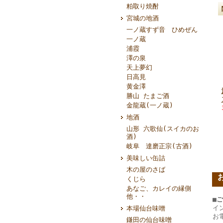
粕取り焼酎
宮城の地酒
一ノ蔵すず音 ひめぜん
一ノ蔵
浦霞
澤の泉
天上夢幻
日高見
黄金澤
勝山 たまご酒
金龍蔵(一ノ蔵)
地酒
山形 六歌仙(スイカのお
酒)
岐阜 達磨正宗(古酒)
美味しい缶詰
木の屋のさば
くじら
あなご、カレイの縁側
他・・
■
イ
本場仙台味噌
お
鎌田の仙台味噌