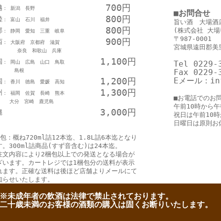
700円
越
： 新潟 長野
■お問合せ
800円
陸
： 富山 石川 福井
旨い酒 大場酒
800円
部
(株式会社 大場
： 静岡 愛知 三重 岐阜
〒987-0001
900円
西
： 大阪府 京都府 滋賀
宮城県遠田郡美里
良 和歌山 兵庫
1,100円
国
： 岡山 広島 山口 鳥取
Tel 0229-
島根
Fax 0229-
1,200円
Eメール：inf
国
： 香川 徳島 愛媛 高知
1,300円
州
： 福岡 佐賀 長崎 熊本
■お電話でのお
分 宮崎 鹿児島
午前10時から午
3,000円
縄
祝日は午前10
日曜日は原則お
包：概ね720ml詰12本迄、1.8L詰6本迄となり
す。300ml詰商品(すず音含む)は24本迄。
注文内容により2梱包以上での発送となる場合が
ざいます。カートレジでは1梱包分の送料が表示
れます。正確な送料は後ほど店舗よりメールにて
知らせいたします。
※未成年者の飲酒は法律で禁止されております。
二十歳未満のお客様の酒類の購入は固くお断りいたします。