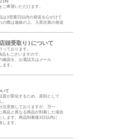
21時
をご希望いただけます。
品は3営業日以内の発送を心がけて
れの際は連絡の上、入荷次第の発送
(店頭受取り)について
行っております。
商品もございますので、
の確認を、お電話又はメール
します。
ついて
品質が変化するため、原則として
ん。
分注意致しておりますが、万一
た商品と異なる商品が到着した場合
たします。商品到着後3日以内に
致します。