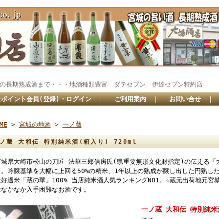
秘蔵の長期熟成酒まで・・・地酒種類豊富 ダテセブン 伊達セブン特約
ポイント会員(登録)・ログイン
｜
ご利用案内
｜
お問い合せ
｜
ME
>
宮城の地酒
>
一ノ蔵
ノ蔵 大和伝 特別純米酒(箱入り) 720ml
宮城県大崎市松山の刀匠 法華三郎信房氏(県重要無形文化財指定)の伝える「
名。吟醸基準を大幅に上回る50%の精米、1年以上の熟成が醸し出した円熟し
造好適米「蔵の華」100% 当店純米酒人気ランキングNO1。☆蔵元出荷地元
はなかなか入手困難なお酒です。
一ノ蔵 大和伝 特別純米酒