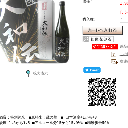
価格:
1,9
[ポ
購入数:
返品
この
友達
拡大表示
■酒質：特別純米 ■原料米：蔵の華 ■ 日本酒度+1から+3
酸度 1.3から1.5 ■アルコール分15から15.9%% ■精米歩合50%