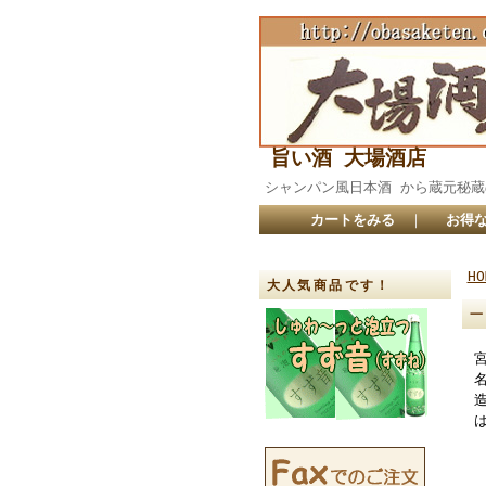
旨い酒 大場酒店
シャンパン風日本酒 から蔵元
カートをみる
｜
お得な
HO
大人気商品です！
一