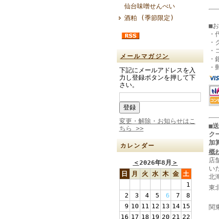
仙台味噌せんべい
酒粕 (季節限定)
■
・
・
・
メールマガジン
・
・
下記にメールアドレスを入
力し登録ボタンを押して下
さい。
変更・解除・お知らせはこ
■
ちら >>
ク
加
カレンダー
概
店
＜
2026年8月
＞
い
日
月
火
水
木
金
土
北
1
東
2
3
4
5
6
7
8
山
9
10
11
12
13
14
15
関
千
16
17
18
19
20
21
22