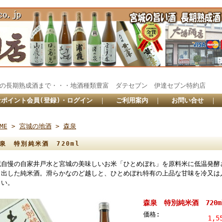
秘蔵の長期熟成酒まで・・・地酒種類豊富 ダテセブン 伊達セブン特約
ポイント会員(登録)・ログイン
｜
ご利用案内
｜
お問い合せ
｜
ME
>
宮城の地酒
>
森泉
泉 特別純米酒 720ml
蔵自慢の自家井戸水と宮城の美味しいお米「ひとめぼれ」を原料米に低温発酵
し出した純米酒。滑らかなのど越しと、ひとめぼれ特有の上品な甘味を冷又は
さい。
森泉 特別純米酒 720m
価格:
1,5