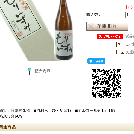
[ポ
購入数:
返品
この
友達
拡大表示
■酒質：特別純米酒 ■原料米：ひとめぼれ ■アルコール分15-16%
精米歩合60%
関連商品