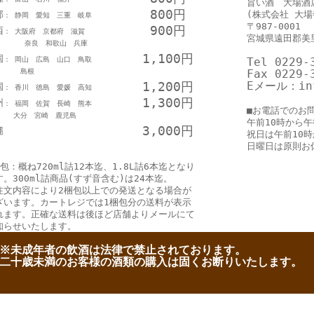
旨い酒 大場酒
800円
部
(株式会社 大場
： 静岡 愛知 三重 岐阜
〒987-0001
900円
西
： 大阪府 京都府 滋賀
宮城県遠田郡美里
良 和歌山 兵庫
1,100円
国
： 岡山 広島 山口 鳥取
Tel 0229-
島根
Fax 0229-
1,200円
Eメール：inf
国
： 香川 徳島 愛媛 高知
1,300円
州
： 福岡 佐賀 長崎 熊本
■お電話でのお
分 宮崎 鹿児島
午前10時から午
3,000円
縄
祝日は午前10
日曜日は原則お
包：概ね720ml詰12本迄、1.8L詰6本迄となり
す。300ml詰商品(すず音含む)は24本迄。
注文内容により2梱包以上での発送となる場合が
ざいます。カートレジでは1梱包分の送料が表示
れます。正確な送料は後ほど店舗よりメールにて
知らせいたします。
※未成年者の飲酒は法律で禁止されております。
二十歳未満のお客様の酒類の購入は固くお断りいたします。