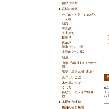
粕取り焼酎
宮城の地酒
一ノ蔵すず音 ひめぜん
一ノ蔵
浦霞
澤の泉
天上夢幻
日高見
黄金澤
勝山 たまご酒
金龍蔵(一ノ蔵)
地酒
山形 六歌仙(スイカのお
酒)
岐阜 達磨正宗(古酒)
美味しい缶詰
木の屋のさば
くじら
■
イ
あなご、カレイの縁側
お
他・・
本場仙台味噌
鎌田の仙台味噌