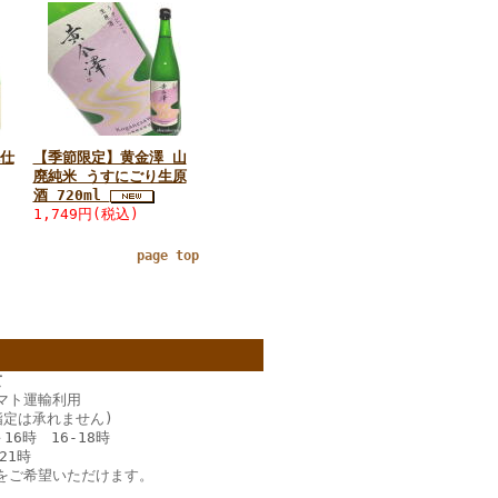
仕
【季節限定】黄金澤 山
廃純米 うすにごり生原
酒 720ml
1,749円(税込)
page top
て
マト運輸利用
指定は承れません)
－16時 16‐18時
21時
をご希望いただけます。