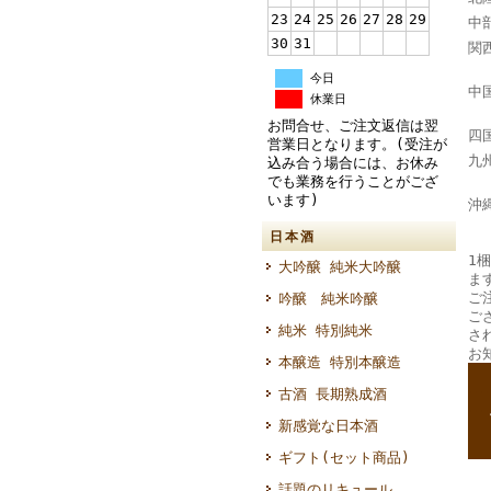
23
24
25
26
27
28
29
中
30
31
関
奈
今日
中
休業日
お問合せ、ご注文返信は翌
四
営業日となります。(受注が
九
込み合う場合には、お休み
でも業務を行うことがござ
大
います)
沖
日本酒
1梱
大吟醸 純米大吟醸
ま
ご
吟醸 純米吟醸
ご
純米 特別純米
さ
お
本醸造 特別本醸造
--
古酒 長期熟成酒
--
新感覚な日本酒
ギフト(セット商品)
話題のリキュール