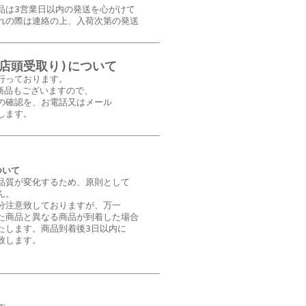
品は3営業日以内の発送を心がけて
れの際は連絡の上、入荷次第の発送
(店頭受取り)について
行っております。
商品もございますので、
の確認を、お電話又はメール
します。
ついて
品質が変化するため、原則として
ん。
分注意致しておりますが、万一
た商品と異なる商品が到着した場合
たします。商品到着後3日以内に
致します。