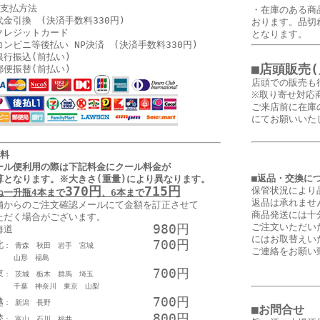
お支払方法
・在庫のある商
代金引換 (決済手数料330円)
おります。品切
クレジットカード
となります。
コンビニ等後払い NP決済 (決済手数料330円)
銀行振込(前払い)
■店頭販売
郵便振替(前払い)
店頭での販売も
※取り寄せ対応
ご来店前に在庫
にてお願いいた
送料
ール便利用の際は下記料金に
クール料金が
■返品・交換に
算となります
。
※大きさ(重量)により異なります。
370円
715円
保管状況により
ね一升瓶4本まで
、6本まで
返品は承れませ
舗からのご注文確認メールにて金額を訂正させて
商品発送には十
ただく場合がございます。
980円
ご注文いただい
海道
にはお取替えい
700円
北
： 青森 秋田 岩手 宮城
ご連絡をお願い
形 福島
700円
東
： 茨城 栃木 群馬 埼玉
葉 神奈川 東京 山梨
700円
越
： 新潟 長野
■お問合せ
800円
陸
： 富山 石川 福井