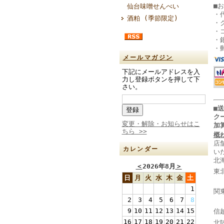
■
仙台味噌せんべい
・
酒粕 (季節限定)
・
・
・
・
メールマガジン
下記にメールアドレスを入
力し登録ボタンを押して下
さい。
■
ク
変更・解除・お知らせはこ
加
ちら >>
概
店
カレンダー
い
北
＜
2026年8月
＞
東
日
月
火
水
木
金
土
山
1
関
2
3
4
5
6
7
8
千
9
10
11
12
13
14
15
信
16
17
18
19
20
21
22
北