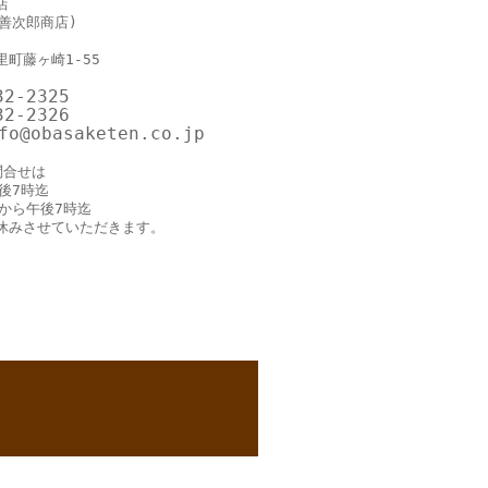
店
善次郎商店)
町藤ヶ崎1-55
32-2325
32-2326
o@obasaketen.co.jp
問合せは
後7時迄
時から午後7時迄
休みさせていただきます。