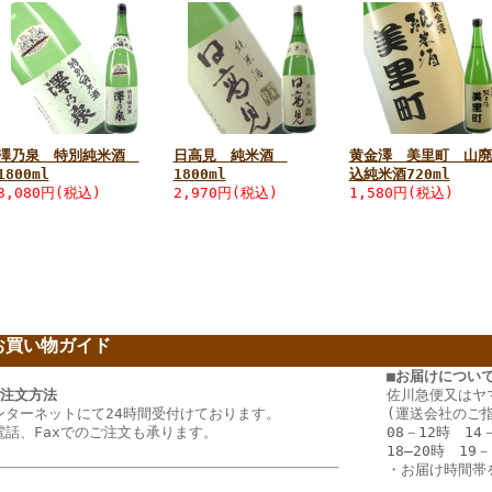
澤乃泉 特別純米酒
日高見 純米酒
黄金澤 美里町 山廃
1800ml
1800ml
込純米酒720ml
3,080円(税込)
2,970円(税込)
1,580円(税込)
お買い物ガイド
ー
■お届けについ
ご注文方法
佐川急便又はヤ
ンターネットにて24時間受付けております。
(運送会社のご
電話、Faxでのご注文も承ります。
08－12時 14
18―20時 19－
・
お届け時間帯