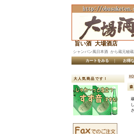
旨い酒 大場酒店
シャンパン風日本酒 から蔵元
カートをみる
｜
お得な
HO
大人気商品です！
森