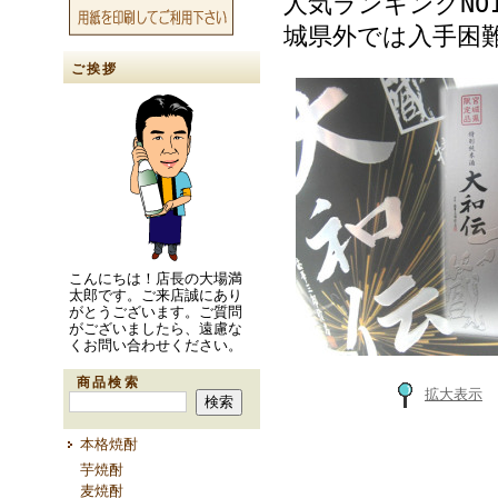
人気ランキングNO
城県外では入手困
ご挨拶
こんにちは！店長の大場満
太郎です。ご来店誠にあり
がとうございます。ご質問
がございましたら、遠慮な
くお問い合わせください。
商品検索
拡大表示
本格焼酎
芋焼酎
麦焼酎