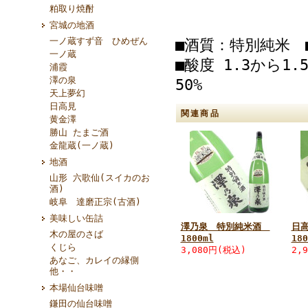
粕取り焼酎
宮城の地酒
一ノ蔵すず音 ひめぜん
■酒質：特別純米 
一ノ蔵
■酸度 1.3から1.
浦霞
澤の泉
50%
天上夢幻
日高見
関連商品
黄金澤
勝山 たまご酒
金龍蔵(一ノ蔵)
地酒
山形 六歌仙(スイカのお
酒)
岐阜 達磨正宗(古酒)
美味しい缶詰
澤乃泉 特別純米酒
日
木の屋のさば
1800ml
180
くじら
3,080円(税込)
2,
あなご、カレイの縁側
他・・
本場仙台味噌
鎌田の仙台味噌