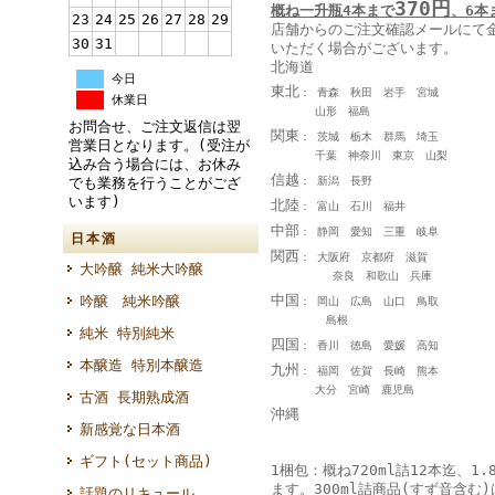
370円
概ね一升瓶4本まで
、6本
23
24
25
26
27
28
29
店舗からのご注文確認メールにて
30
31
いただく場合がございます。
北海道
今日
東北
： 青森 秋田 岩手 宮城
休業日
山形 福島
お問合せ、ご注文返信は翌
関東
： 茨城 栃木 群馬 埼玉
営業日となります。(受注が
千葉 神奈川 東京 山梨
込み合う場合には、お休み
信越
： 新潟 長野
でも業務を行うことがござ
います)
北陸
： 富山 石川 福井
中部
： 静岡 愛知 三重 岐阜
日本酒
関西
： 大阪府 京都府 滋賀
大吟醸 純米大吟醸
奈良 和歌山 兵庫
中国
吟醸 純米吟醸
： 岡山 広島 山口 鳥取
島根
純米 特別純米
四国
： 香川 徳島 愛媛 高知
本醸造 特別本醸造
九州
： 福岡 佐賀 長崎 熊本
大分 宮崎 鹿児島
古酒 長期熟成酒
沖縄
新感覚な日本酒
ギフト(セット商品)
1梱包：概ね720ml詰12本迄、1.
ます。300ml詰商品(すず音含む)
話題のリキュール