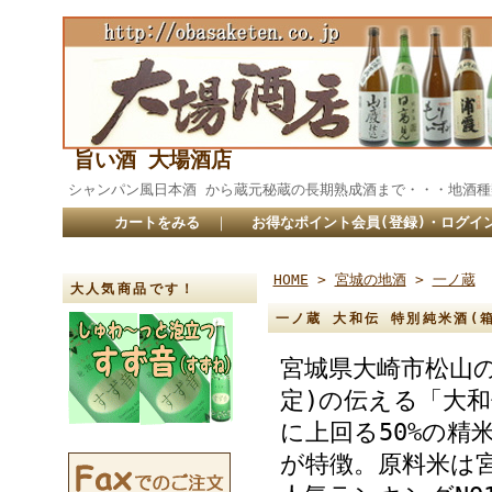
旨い酒 大場酒店
シャンパン風日本酒 から蔵元秘蔵の長期熟成酒まで・・・
カートをみる
｜
お得なポイント会員(登録)・ログイ
HOME
>
宮城の地酒
>
一ノ蔵
大人気商品です！
一ノ蔵 大和伝 特別純米酒(箱
宮城県大崎市松山の
定)の伝える「大和
に上回る50%の精
が特徴。原料米は宮