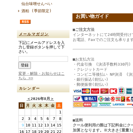
仙台味噌せんべい
酒粕 (季節限定)
お買い物ガイド
■ご注文方法
メールマガジン
インターネットにて24時間受付け
お電話、Faxでのご注文も承りま
下記にメールアドレスを入
力し登録ボタンを押して下
さい。
■お支払方法
・代金引換 (決済手数料330円)
・クレジットカード
変更・解除・お知らせはこ
・コンビニ等後払い NP決済 (決
ちら >>
・銀行振込(前払い)
・郵便振替(前払い)
カレンダー
＜
2026年8月
＞
日
月
火
水
木
金
土
1
2
3
4
5
6
7
8
■送料
クール便利用の際は下記料金に
ク
9
10
11
12
13
14
15
加算となります
。
※大きさ(重量)
16
17
18
19
20
21
22