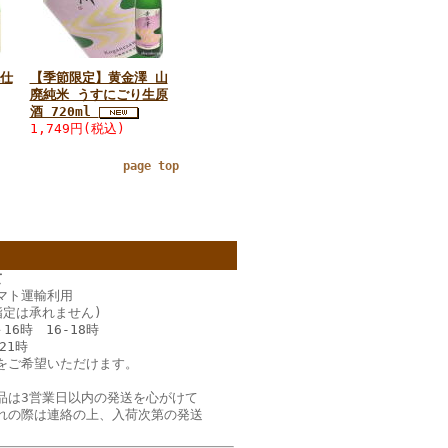
仕
【季節限定】黄金澤 山
廃純米 うすにごり生原
酒 720ml
1,749円(税込)
page top
て
マト運輸利用
指定は承れません)
－16時 16‐18時
21時
をご希望いただけます。
品は3営業日以内の発送を心がけて
れの際は連絡の上、入荷次第の発送