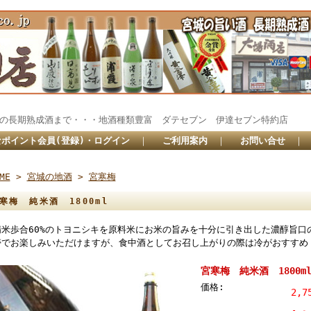
秘蔵の長期熟成酒まで・・・地酒種類豊富 ダテセブン 伊達セブン特約
ポイント会員(登録)・ログイン
｜
ご利用案内
｜
お問い合せ
｜
ME
>
宮城の地酒
>
宮寒梅
寒梅 純米酒 1800ml
精米歩合60%のトヨニシキを原料米にお米の旨みを十分に引き出した濃醇旨口
帯でお楽しみいただけますが、食中酒としてお召し上がりの際は冷がおすすめ
宮寒梅 純米酒 1800m
価格:
2,7