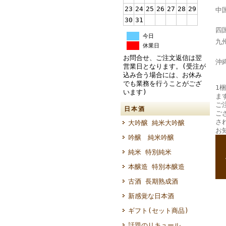
23
24
25
26
27
28
29
中
30
31
四
今日
九
休業日
大
お問合せ、ご注文返信は翌
沖
営業日となります。(受注が
込み合う場合には、お休み
でも業務を行うことがござ
1梱
います)
ま
ご
日本酒
ご
さ
大吟醸 純米大吟醸
お
吟醸 純米吟醸
--
純米 特別純米
--
本醸造 特別本醸造
古酒 長期熟成酒
新感覚な日本酒
ギフト(セット商品)
話題のリキュール