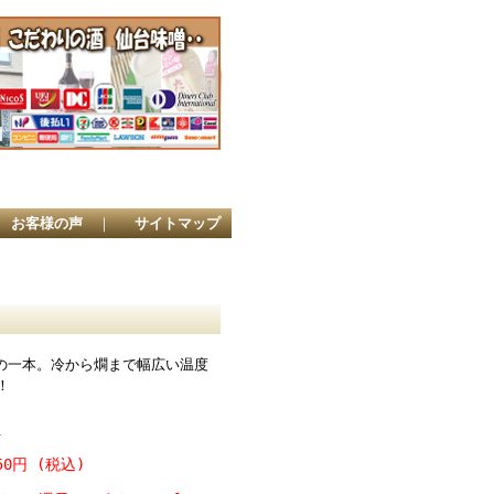
店
お客様の声
｜
サイトマップ
の一本。冷から燗まで幅広い温度
！
l
50円 (税込)