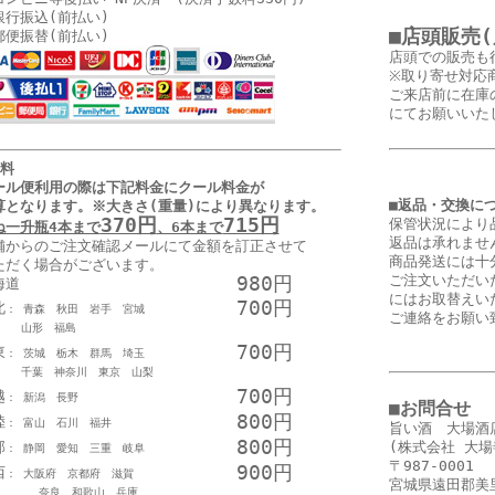
銀行振込(前払い)
■店頭販売
郵便振替(前払い)
店頭での販売も
※取り寄せ対応
ご来店前に在庫
にてお願いいた
送料
ール便利用の際は下記料金に
クール料金が
■返品・交換に
算となります
。
※大きさ(重量)により異なります。
370円
715円
保管状況により
ね一升瓶4本まで
、6本まで
返品は承れませ
舗からのご注文確認メールにて金額を訂正させて
商品発送には十
ただく場合がございます。
980円
ご注文いただい
海道
にはお取替えい
700円
北
： 青森 秋田 岩手 宮城
ご連絡をお願い
形 福島
700円
東
： 茨城 栃木 群馬 埼玉
葉 神奈川 東京 山梨
700円
越
： 新潟 長野
■お問合せ
800円
陸
： 富山 石川 福井
旨い酒 大場酒
800円
部
(株式会社 大場
： 静岡 愛知 三重 岐阜
〒987-0001
900円
西
： 大阪府 京都府 滋賀
宮城県遠田郡美里
良 和歌山 兵庫