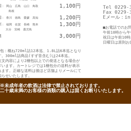
1,100円
国
： 岡山 広島 山口 鳥取
Tel 0229-
島根
Fax 0229-
1,200円
Eメール：inf
国
： 香川 徳島 愛媛 高知
1,300円
州
： 福岡 佐賀 長崎 熊本
■お電話でのお
分 宮崎 鹿児島
午前10時から午
3,000円
縄
祝日は午前10
日曜日は原則お
包：概ね720ml詰12本迄、1.8L詰6本迄となり
す。300ml詰商品(すず音含む)は24本迄。
注文内容により2梱包以上での発送となる場合が
ざいます。カートレジでは1梱包分の送料が表示
れます。正確な送料は後ほど店舗よりメールにて
知らせいたします。
※未成年者の飲酒は法律で禁止されております。
二十歳未満のお客様の酒類の購入は固くお断りいたします。