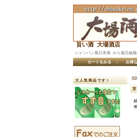
旨い酒 大場酒店
シャンパン風日本酒 から蔵元
カートをみる
｜
お得な
HO
大人気商品です！
宮