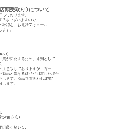
(店頭受取り)について
行っております。
商品もございますので、
の確認を、お電話又はメール
します。
ついて
品質が変化するため、原則として
ん。
分注意致しておりますが、万一
た商品と異なる商品が到着した場合
たします。商品到着後3日以内に
致します。
店
善次郎商店)
町藤ヶ崎1-55