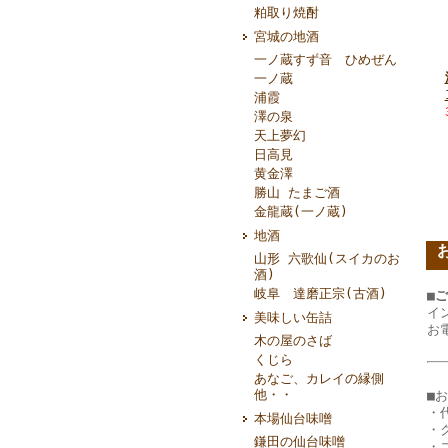
粕取り焼酎
宮城の地酒
一ノ蔵すず音 ひめぜん
一ノ蔵
浦霞
澤の泉
天上夢幻
日高見
黄金澤
勝山 たまご酒
金龍蔵(一ノ蔵)
地酒
山形 六歌仙(スイカのお
酒)
岐阜 達磨正宗(古酒)
■
イ
美味しい缶詰
お
木の屋のさば
くじら
あなご、カレイの縁側
他・・
■
・
本場仙台味噌
・
鎌田の仙台味噌
・