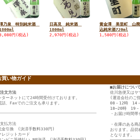
澤乃泉 特別純米酒
日高見 純米酒
黄金澤 美里町 山廃
1800ml
1800ml
込純米酒720ml
3,080円(税込)
2,970円(税込)
1,580円(税込)
お買い物ガイド
ー
■お届けについ
ご注文方法
佐川急便又はヤ
ンターネットにて24時間受付けております。
(運送会社のご
電話、Faxでのご注文も承ります。
08－12時 14
18―20時 19－
・
お届け時間帯
お支払方法
・在庫のある商
代金引換 (決済手数料330円)
おります。品切
クレジットカード
となります。
コンビニ等後払い NP決済 (決済手数料330円)