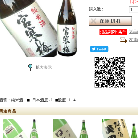
[ポ
購入数:
返品
友達
拡大表示
酒質：純米酒 ■ 日本酒度-1 ■酸度 1.4
関連商品