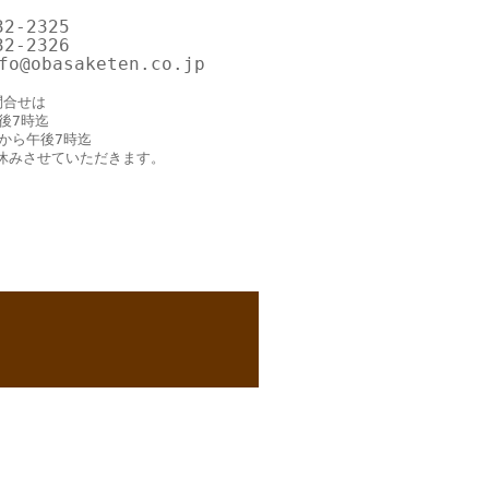
32-2325
32-2326
o@obasaketen.co.jp
問合せは
後7時迄
時から午後7時迄
休みさせていただきます。