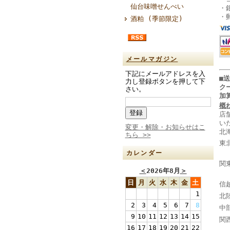
仙台味噌せんべい
・
・
酒粕 (季節限定)
メールマガジン
下記にメールアドレスを入
■
力し登録ボタンを押して下
ク
さい。
加
概
店
い
変更・解除・お知らせはこ
北
ちら >>
東
山
カレンダー
関
＜
2026年8月
＞
千
日
月
火
水
木
金
土
信
1
北
2
3
4
5
6
7
8
中
9
10
11
12
13
14
15
関
16
17
18
19
20
21
22
奈