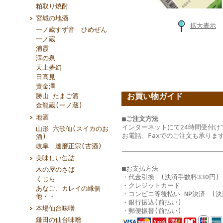
粕取り焼酎
宮城の地酒
拡大表示
一ノ蔵すず音 ひめぜん
一ノ蔵
浦霞
澤の泉
天上夢幻
日高見
黄金澤
お買い物ガイド
勝山 たまご酒
金龍蔵(一ノ蔵)
地酒
■ご注文方法
インターネットにて24時間受付け
山形 六歌仙(スイカのお
お電話、Faxでのご注文も承りま
酒)
岐阜 達磨正宗(古酒)
美味しい缶詰
■お支払方法
木の屋のさば
・代金引換 (決済手数料330円)
くじら
・クレジットカード
あなご、カレイの縁側
・コンビニ等後払い NP決済 (決
他・・
・銀行振込(前払い)
本場仙台味噌
・郵便振替(前払い)
鎌田の仙台味噌