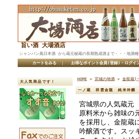
旨い酒 大場酒店
シャンパン風日本酒 から蔵元秘蔵の長期熟成酒まで・・・
カートをみる
｜
お得なポイント会員(登録)・ログイ
HOME
>
宮城の地酒
>
金龍蔵(
大人気商品です！
一ノ蔵 祥雲金龍 純米吟醸 
宮城県の人気蔵元 
原料米から雑味の
を採用し、金龍蔵
吟醸酒です。スッ