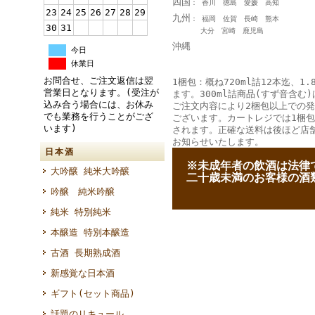
四国
： 香川 徳島 愛媛 高知
23
24
25
26
27
28
29
九州
： 福岡 佐賀 長崎 熊本
30
31
大分 宮崎 鹿児島
沖縄
今日
休業日
お問合せ、ご注文返信は翌
1梱包：概ね720ml詰12本迄、1.
営業日となります。(受注が
ます。300ml詰商品(すず音含む)
込み合う場合には、お休み
ご注文内容により2梱包以上での
でも業務を行うことがござ
ございます。カートレジでは1梱
います)
されます。正確な送料は後ほど店
お知らせいたします。
日本酒
--
※未成年者の飲酒は法律
大吟醸 純米大吟醸
--
二十歳未満のお客様の酒
吟醸 純米吟醸
純米 特別純米
本醸造 特別本醸造
古酒 長期熟成酒
新感覚な日本酒
ギフト(セット商品)
話題のリキュール