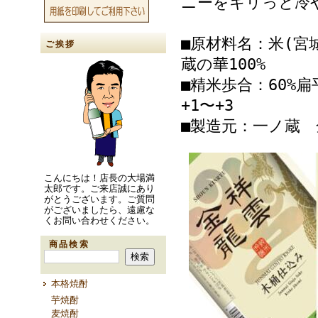
ニーをキリっと冷
■原材料名：米(宮
ご挨拶
蔵の華100%
■精米歩合：60%扁
+1〜+3
■製造元：一ノ蔵
こんにちは！店長の大場満
太郎です。ご来店誠にあり
がとうございます。ご質問
がございましたら、遠慮な
くお問い合わせください。
商品検索
本格焼酎
芋焼酎
麦焼酎