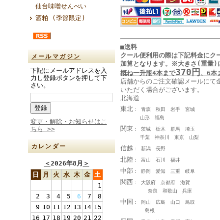
仙台味噌せんべい
酒粕 (季節限定)
■送料
クール便利用の際は下記料金に
ク
メールマガジン
加算となります
。
※大きさ(重量)
370円
下記にメールアドレスを入
概ね一升瓶4本まで
、6本
力し登録ボタンを押して下
店舗からのご注文確認メールにて
さい。
いただく場合がございます。
北海道
東北
： 青森 秋田 岩手 宮城
山形 福島
変更・解除・お知らせはこ
関東
ちら >>
： 茨城 栃木 群馬 埼玉
千葉 神奈川 東京 山梨
カレンダー
信越
： 新潟 長野
北陸
： 富山 石川 福井
＜
2026年8月
＞
中部
： 静岡 愛知 三重 岐阜
日
月
火
水
木
金
土
関西
： 大阪府 京都府 滋賀
1
奈良 和歌山 兵庫
2
3
4
5
6
7
8
中国
： 岡山 広島 山口 鳥取
9
10
11
12
13
14
15
島根
16
17
18
19
20
21
22