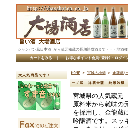
旨い酒 大場酒店
シャンパン風日本酒 から蔵元秘蔵の長期熟成酒まで・・・
カートをみる
｜
お得なポイント会員(登録)・ログイ
HOME
>
宮城の地酒
>
金龍蔵(
大人気商品です！
一ノ蔵 祥雲金龍 純米吟醸 
宮城県の人気蔵元 
原料米から雑味の
を採用し、金龍蔵
吟醸酒です。スッ