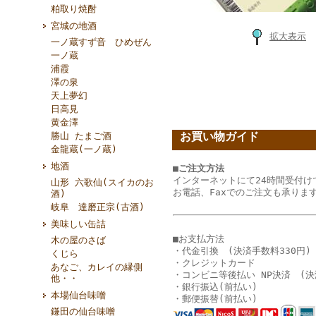
粕取り焼酎
宮城の地酒
拡大表示
一ノ蔵すず音 ひめぜん
一ノ蔵
浦霞
澤の泉
天上夢幻
日高見
黄金澤
お買い物ガイド
勝山 たまご酒
金龍蔵(一ノ蔵)
地酒
■ご注文方法
インターネットにて24時間受付け
山形 六歌仙(スイカのお
お電話、Faxでのご注文も承りま
酒)
岐阜 達磨正宗(古酒)
美味しい缶詰
■お支払方法
木の屋のさば
・代金引換 (決済手数料330円)
くじら
・クレジットカード
あなご、カレイの縁側
・コンビニ等後払い NP決済 (決
他・・
・銀行振込(前払い)
本場仙台味噌
・郵便振替(前払い)
鎌田の仙台味噌