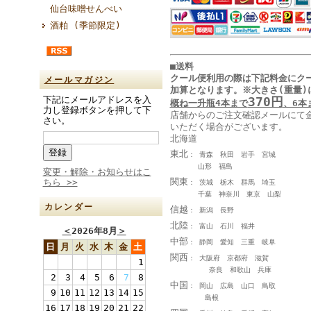
仙台味噌せんべい
酒粕 (季節限定)
■送料
クール便利用の際は下記料金に
ク
メールマガジン
加算となります
。
※大きさ(重量)
370円
下記にメールアドレスを入
概ね一升瓶4本まで
、6本
力し登録ボタンを押して下
店舗からのご注文確認メールにて
さい。
いただく場合がございます。
北海道
東北
： 青森 秋田 岩手 宮城
山形 福島
変更・解除・お知らせはこ
関東
ちら >>
： 茨城 栃木 群馬 埼玉
千葉 神奈川 東京 山梨
カレンダー
信越
： 新潟 長野
北陸
： 富山 石川 福井
＜
2026年8月
＞
中部
： 静岡 愛知 三重 岐阜
日
月
火
水
木
金
土
関西
： 大阪府 京都府 滋賀
1
奈良 和歌山 兵庫
2
3
4
5
6
7
8
中国
： 岡山 広島 山口 鳥取
9
10
11
12
13
14
15
島根
16
17
18
19
20
21
22