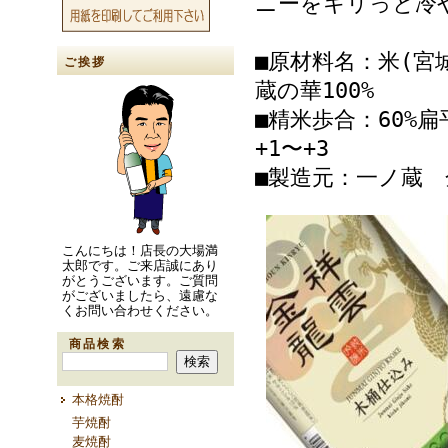
ニーをキリっと冷
■原材料名：米(宮
ご挨拶
蔵の華100%
■精米歩合：60%扁
+1〜+3
■製造元：一ノ蔵
こんにちは！店長の大場満
太郎です。ご来店誠にあり
がとうございます。ご質問
がございましたら、遠慮な
くお問い合わせください。
商品検索
本格焼酎
芋焼酎
麦焼酎