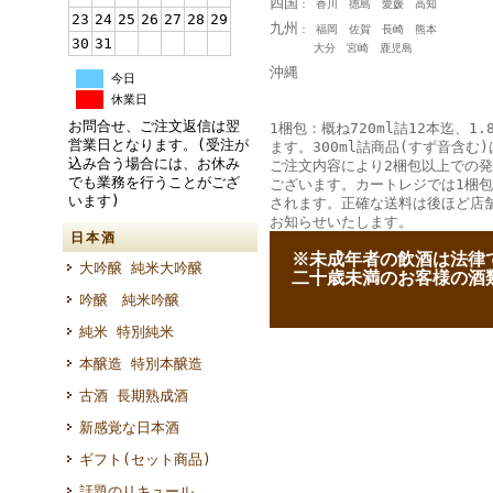
四国
： 香川 徳島 愛媛 高知
23
24
25
26
27
28
29
九州
： 福岡 佐賀 長崎 熊本
30
31
大分 宮崎 鹿児島
沖縄
今日
休業日
お問合せ、ご注文返信は翌
1梱包：概ね720ml詰12本迄、1.
営業日となります。(受注が
ます。300ml詰商品(すず音含む)
込み合う場合には、お休み
ご注文内容により2梱包以上での
でも業務を行うことがござ
ございます。カートレジでは1梱
います)
されます。正確な送料は後ほど店
お知らせいたします。
日本酒
--
※未成年者の飲酒は法律
大吟醸 純米大吟醸
--
二十歳未満のお客様の酒
吟醸 純米吟醸
純米 特別純米
本醸造 特別本醸造
古酒 長期熟成酒
新感覚な日本酒
ギフト(セット商品)
話題のリキュール