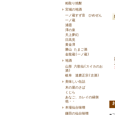
粕取り焼酎
宮城の地酒
一ノ蔵すず音 ひめぜん
一ノ蔵
浦霞
澤の泉
天上夢幻
日高見
黄金澤
勝山 たまご酒
金龍蔵(一ノ蔵)
地酒
山形 六歌仙(スイカのお
酒)
岐阜 達磨正宗(古酒)
美味しい缶詰
木の屋のさば
くじら
あなご、カレイの縁側
他・・
本場仙台味噌
鎌田の仙台味噌
■