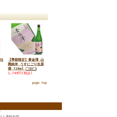
仕
【季節限定】黄金澤 山
廃純米 うすにごり生原
酒 720ml
1,749円(税込)
page top
て
マト運輸利用