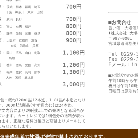
700円
東
： 茨城 栃木 群馬 埼玉
葉 神奈川 東京 山梨
700円
越
： 新潟 長野
■お問合せ
800円
陸
： 富山 石川 福井
旨い酒 大場酒
800円
部
(株式会社 大場
： 静岡 愛知 三重 岐阜
〒987-0001
900円
西
： 大阪府 京都府 滋賀
宮城県遠田郡美里
良 和歌山 兵庫
1,100円
国
： 岡山 広島 山口 鳥取
Tel 0229-
島根
Fax 0229-
1,200円
Eメール：inf
国
： 香川 徳島 愛媛 高知
1,300円
州
： 福岡 佐賀 長崎 熊本
■お電話でのお
分 宮崎 鹿児島
午前10時から午
3,000円
縄
祝日は午前10
日曜日は原則お
包：概ね720ml詰12本迄、1.8L詰6本迄となり
す。300ml詰商品(すず音含む)は24本迄。
注文内容により2梱包以上での発送となる場合が
ざいます。カートレジでは1梱包分の送料が表示
れます。正確な送料は後ほど店舗よりメールにて
知らせいたします。
※未成年者の飲酒は法律で禁止されております。