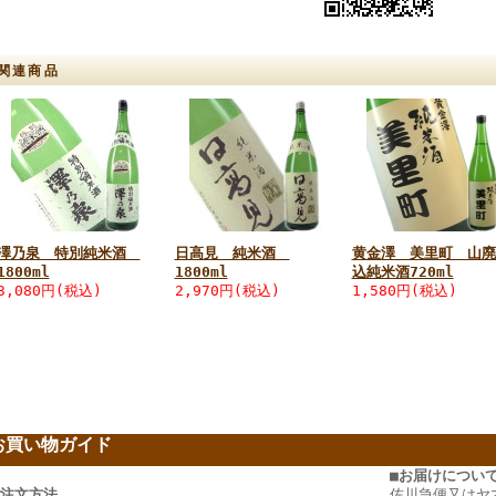
関連商品
澤乃泉 特別純米酒
日高見 純米酒
黄金澤 美里町 山廃
1800ml
1800ml
込純米酒720ml
3,080円(税込)
2,970円(税込)
1,580円(税込)
お買い物ガイド
ー
■お届けについ
ご注文方法
佐川急便又はヤ