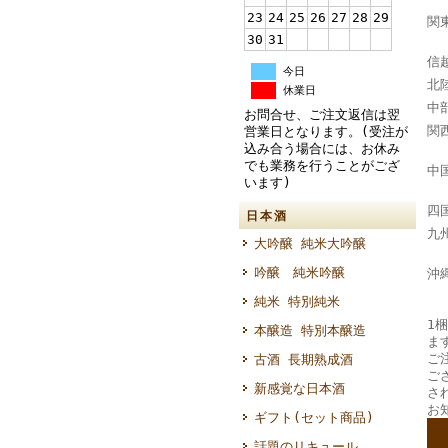
23
24
25
26
27
28
29
関
30
31
千
信
今日
北
休業日
中
お問合せ、ご注文返信は翌
関
営業日となります。(受注が
込み合う場合には、お休み
奈
でも業務を行うことがござ
中
います)
四
日本酒
九
大吟醸 純米大吟醸
大
吟醸 純米吟醸
沖
純米 特別純米
1梱
本醸造 特別本醸造
ま
ご
古酒 長期熟成酒
ご
新感覚な日本酒
さ
お
ギフト(セット商品)
--
話題のリキュール