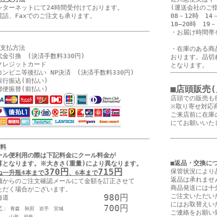
ンターネットにて24時間受付けております。
(運送会社のご
電話、Faxでのご注文も承ります。
08－12時 14
18―20時 19－
・
お届け時間帯
お支払方法
・在庫のある商
代金引換 (決済手数料330円)
おります。品切
クレジットカード
となります。
コンビニ等後払い NP決済 (決済手数料330円)
銀行振込(前払い)
■店頭販売
郵便振替(前払い)
店頭での販売も
※取り寄せ対応
ご来店前に在庫
にてお願いいた
送料
ール便利用の際は下記料金に
クール料金が
■返品・交換に
算となります
。
※大きさ(重量)により異なります。
370円
715円
保管状況により
ね一升瓶4本まで
、6本まで
返品は承れませ
舗からのご注文確認メールにて金額を訂正させて
商品発送には十
ただく場合がございます。
980円
ご注文いただい
海道
にはお取替えい
700円
北
： 青森 秋田 岩手 宮城
ご連絡をお願い
形 福島