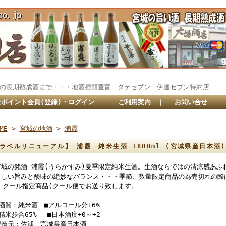
秘蔵の長期熟成酒まで・・・地酒種類豊富 ダテセブン 伊達セブン特約
ポイント会員(登録)・ログイン
｜
ご利用案内
｜
お問い合せ
｜
ME
>
宮城の地酒
>
浦霞
ラベルリニューアル】 浦霞 純米生酒 1800ml (宮城県産日本酒
宮城の銘酒 浦霞(うらかすみ)夏季限定純米生酒。生酒ならではの清涼感あふ
らしい旨みと酸味の絶妙なバランス・・・季節、数量限定商品の為売切れの際
■ クール指定商品(クール便でお送り致します。
■酒質：純米酒 ■アルコール分16%
精米歩合65% ■日本酒度+0～+2
製造元：佐浦 宮城県産日本酒