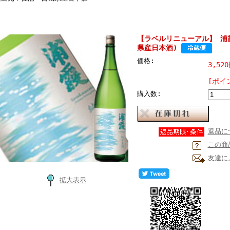
【ラベルリニューアル】 浦霞 
県産日本酒)
価格:
3,52
[ポイ
購入数:
返品に
この商
友達に
拡大表示