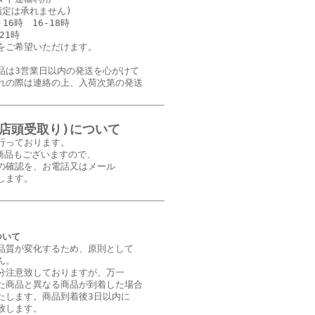
指定は承れません)
－16時 16‐18時
21時
をご希望いただけます。
品は3営業日以内の発送を心がけて
れの際は連絡の上、入荷次第の発送
(店頭受取り)について
行っております。
商品もございますので、
の確認を、お電話又はメール
します。
ついて
品質が変化するため、原則として
ん。
分注意致しておりますが、万一
た商品と異なる商品が到着した場合
たします。商品到着後3日以内に
致します。