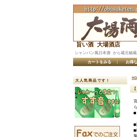
旨い酒 大場酒店
シャンパン風日本酒 から蔵元
カートをみる
｜
お得な
HO
大人気商品です！
【
■