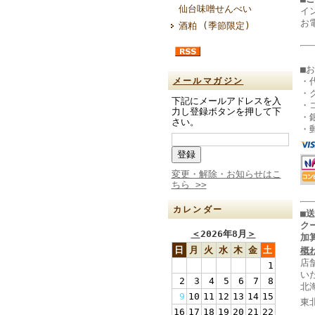
仙台味噌せんべい
イ
お
酒粕 (季節限定)
■
・
メールマガジン
・
下記にメールアドレスを入
・
力し登録ボタンを押して下
・
さい。
・
変更・解除・お知らせはこ
ちら >>
カレンダー
■
ク
＜
2026年8月
＞
加
日
月
火
水
木
金
土
概
店
1
い
2
3
4
5
6
7
8
北
9
10
11
12
13
14
15
東
16
17
18
19
20
21
22
山