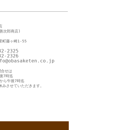
店
善次郎商店)
町藤ヶ崎1-55
32-2325
32-2326
o@obasaketen.co.jp
問合せは
後7時迄
時から午後7時迄
休みさせていただきます。