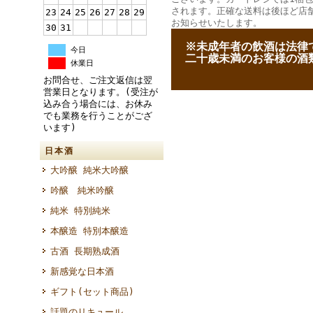
されます。正確な送料は後ほど店
23
24
25
26
27
28
29
お知らせいたします。
30
31
--
※未成年者の飲酒は法律
今日
--
二十歳未満のお客様の酒
休業日
お問合せ、ご注文返信は翌
営業日となります。(受注が
込み合う場合には、お休み
でも業務を行うことがござ
います)
日本酒
大吟醸 純米大吟醸
吟醸 純米吟醸
純米 特別純米
本醸造 特別本醸造
古酒 長期熟成酒
新感覚な日本酒
ギフト(セット商品)
話題のリキュール