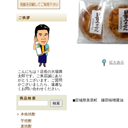
ご挨拶
拡大表示
こんにちは！店長の大場満
太郎です。ご来店誠にあり
がとうございます。ご質問
がございましたら、遠慮な
くお問い合わせください。
商品検索
■宮城県美里町 鎌田味噌醤油
本格焼酎
芋焼酎
麦焼酎