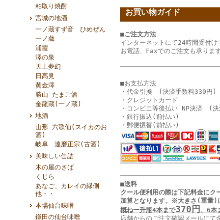
粕取り焼酎
お買い物ガイド
宮城の地酒
一ノ蔵すず音 ひめぜん
■ご注文方法
一ノ蔵
インターネットにて24時間受付け
浦霞
お電話、Faxでのご注文も承りま
澤の泉
天上夢幻
日高見
■お支払方法
黄金澤
・代金引換 (決済手数料330円)
勝山 たまご酒
・クレジットカード
金龍蔵(一ノ蔵)
・コンビニ等後払い NP決済 (決
地酒
・銀行振込(前払い)
・郵便振替(前払い)
山形 六歌仙(スイカのお
酒)
岐阜 達磨正宗(古酒)
美味しい缶詰
木の屋のさば
くじら
■送料
あなご、カレイの縁側
クール便利用の際は下記料金に
ク
他・・
加算となります
。
※大きさ(重量)
本場仙台味噌
370円
概ね一升瓶4本まで
、6本
鎌田の仙台味噌
店舗からのご注文確認メールにて