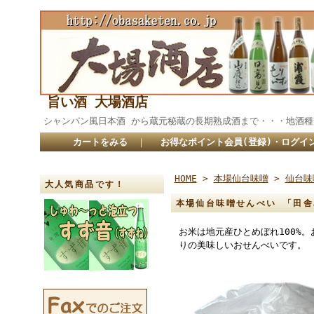
旨い酒 大場酒店
シャンパン風日本酒 から蔵元秘蔵の長期熟成酒まで・・・
カートをみる
｜
お得なポイント会員(登録)・ログイ
HOME
>
本場仙台味噌
>
仙台味
大人気商品です！
本場仙台味噌せんべい 「田舎
お米は地元産ひとめぼれ100%
りの美味しいおせんべいです。