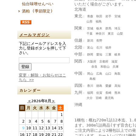
仙台味噌せんべい
いただく場合がございます。
北海道
酒粕 (季節限定)
東北
： 青森 秋田 岩手 宮城
山形 福島
関東
： 茨城 栃木 群馬 埼玉
千葉 神奈川 東京 山梨
メールマガジン
信越
： 新潟 長野
下記にメールアドレスを入
北陸
： 富山 石川 福井
力し登録ボタンを押して下
さい。
中部
： 静岡 愛知 三重 岐阜
関西
： 大阪府 京都府 滋賀
奈良 和歌山 兵庫
中国
： 岡山 広島 山口 鳥取
変更・解除・お知らせはこ
島根
ちら >>
四国
： 香川 徳島 愛媛 高知
カレンダー
九州
： 福岡 佐賀 長崎 熊本
大分 宮崎 鹿児島
＜
2026年8月
＞
沖縄
日
月
火
水
木
金
土
1
1梱包：概ね720ml詰12本迄、1.
2
3
4
5
6
7
8
ます。300ml詰商品(すず音含む)
9
10
11
12
13
14
15
ご注文内容により2梱包以上での
16
17
18
19
20
21
22
ございます。カートレジでは1梱