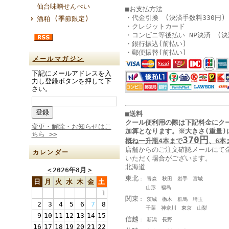
仙台味噌せんべい
■お支払方法
・代金引換 (決済手数料330円)
酒粕 (季節限定)
・クレジットカード
・コンビニ等後払い NP決済 (決
・銀行振込(前払い)
・郵便振替(前払い)
メールマガジン
下記にメールアドレスを入
力し登録ボタンを押して下
さい。
■送料
クール便利用の際は下記料金に
ク
変更・解除・お知らせはこ
加算となります
。
※大きさ(重量)
ちら >>
370円
概ね一升瓶4本まで
、6本
店舗からのご注文確認メールにて
カレンダー
いただく場合がございます。
北海道
＜
2026年8月
＞
東北
： 青森 秋田 岩手 宮城
日
月
火
水
木
金
土
山形 福島
1
関東
： 茨城 栃木 群馬 埼玉
2
3
4
5
6
7
8
千葉 神奈川 東京 山梨
9
10
11
12
13
14
15
信越
： 新潟 長野
16
17
18
19
20
21
22