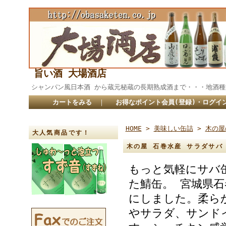
旨い酒 大場酒店
シャンパン風日本酒 から蔵元秘蔵の長期熟成酒まで・・・
カートをみる
｜
お得なポイント会員(登録)・ログイ
HOME
>
美味しい缶詰
>
木の屋
大人気商品です！
木の屋 石巻水産 サラダサバ 
もっと気軽にサバ
た鯖缶。 宮城県
にしました。柔ら
やサラダ、サンド