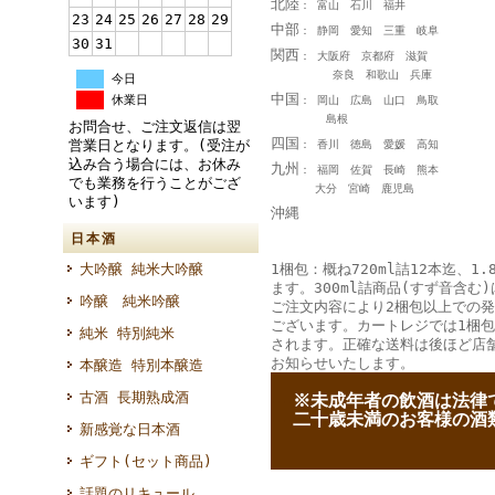
北陸
： 富山 石川 福井
23
24
25
26
27
28
29
中部
： 静岡 愛知 三重 岐阜
30
31
関西
： 大阪府 京都府 滋賀
奈良 和歌山 兵庫
今日
中国
休業日
： 岡山 広島 山口 鳥取
島根
お問合せ、ご注文返信は翌
四国
営業日となります。(受注が
： 香川 徳島 愛媛 高知
込み合う場合には、お休み
九州
： 福岡 佐賀 長崎 熊本
でも業務を行うことがござ
大分 宮崎 鹿児島
います)
沖縄
日本酒
1梱包：概ね720ml詰12本迄、1.
大吟醸 純米大吟醸
ます。300ml詰商品(すず音含む)
吟醸 純米吟醸
ご注文内容により2梱包以上での
ございます。カートレジでは1梱
純米 特別純米
されます。正確な送料は後ほど店
お知らせいたします。
本醸造 特別本醸造
古酒 長期熟成酒
--
※未成年者の飲酒は法律
--
二十歳未満のお客様の酒
新感覚な日本酒
ギフト(セット商品)
話題のリキュール