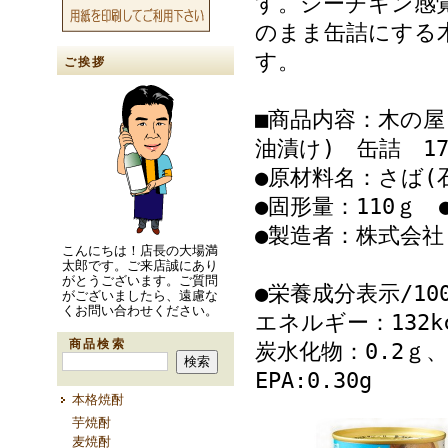
す。シーチキン感
のまま缶詰にする
す。
ご挨拶
■商品内容：木の屋
油漬け) 缶詰 17
●原材料名：さば(
●固形量：110ｇ 
●製造者：株式会
こんにちは！店長の大場満
太郎です。ご来店誠にあり
がとうございます。ご質問
●栄養成分表示/10
がございましたら、遠慮な
くお問い合わせください。
エネルギー：132k
商品検索
炭水化物：0.2ｇ、食
EPA:0.30g
本格焼酎
芋焼酎
麦焼酎