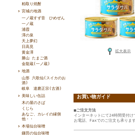
粕取り焼酎
宮城の地酒
一ノ蔵すず音 ひめぜん
一ノ蔵
浦霞
澤の泉
天上夢幻
日高見
拡大表示
黄金澤
勝山 たまご酒
金龍蔵(一ノ蔵)
地酒
山形 六歌仙(スイカのお
酒)
岐阜 達磨正宗(古酒)
美味しい缶詰
お買い物ガイド
木の屋のさば
くじら
■ご注文方法
あなご、カレイの縁側
インターネットにて24時間受付け
他・・
お電話、Faxでのご注文も承りま
本場仙台味噌
鎌田の仙台味噌