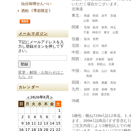
仙台味噌せんべい
いただく場合がございます。
北海道
酒粕 (季節限定)
東北
： 青森 秋田 岩手 宮城
山形 福島
関東
： 茨城 栃木 群馬 埼玉
千葉 神奈川 東京 山梨
メールマガジン
信越
： 新潟 長野
下記にメールアドレスを入
北陸
： 富山 石川 福井
力し登録ボタンを押して下
さい。
中部
： 静岡 愛知 三重 岐阜
関西
： 大阪府 京都府 滋賀
奈良 和歌山 兵庫
中国
： 岡山 広島 山口 鳥取
変更・解除・お知らせはこ
島根
ちら >>
四国
： 香川 徳島 愛媛 高知
カレンダー
九州
： 福岡 佐賀 長崎 熊本
大分 宮崎 鹿児島
＜
2026年8月
＞
沖縄
日
月
火
水
木
金
土
1
1梱包：概ね720ml詰12本迄、1.
2
3
4
5
6
7
8
ます。300ml詰商品(すず音含む)
9
10
11
12
13
14
15
ご注文内容により2梱包以上での
16
17
18
19
20
21
22
ございます。カートレジでは1梱