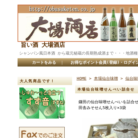
旨い酒 大場酒店
シャンパン風日本酒 から蔵元秘蔵の長期熟成酒まで・・・
カートをみる
｜
お得なポイント会員(登録)・ログイ
HOME
>
本場仙台味噌
>
仙台味
大人気商品です！
本場仙台味噌せんべい詰合せ 
鎌田の仙台味噌せんべいを詰合せ
田舎みそせん5枚入り×3袋