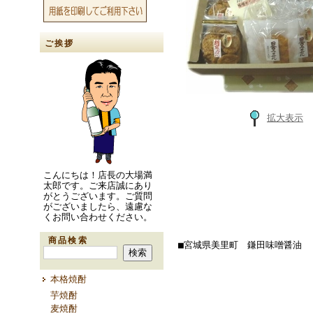
ご挨拶
拡大表示
こんにちは！店長の大場満
太郎です。ご来店誠にあり
がとうございます。ご質問
がございましたら、遠慮な
くお問い合わせください。
商品検索
■宮城県美里町 鎌田味噌醤油
本格焼酎
芋焼酎
麦焼酎