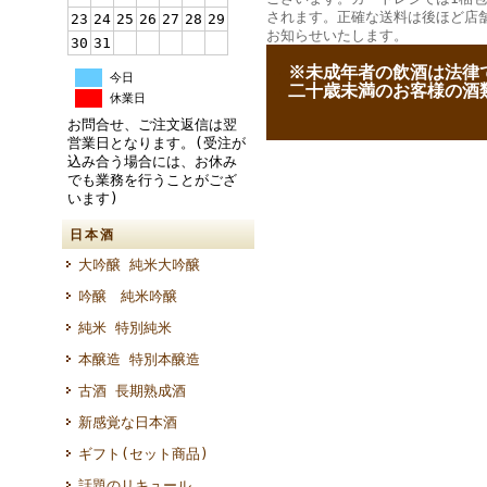
されます。正確な送料は後ほど店
23
24
25
26
27
28
29
お知らせいたします。
30
31
--
※未成年者の飲酒は法律
今日
--
二十歳未満のお客様の酒
休業日
お問合せ、ご注文返信は翌
営業日となります。(受注が
込み合う場合には、お休み
でも業務を行うことがござ
います)
日本酒
大吟醸 純米大吟醸
吟醸 純米吟醸
純米 特別純米
本醸造 特別本醸造
古酒 長期熟成酒
新感覚な日本酒
ギフト(セット商品)
話題のリキュール