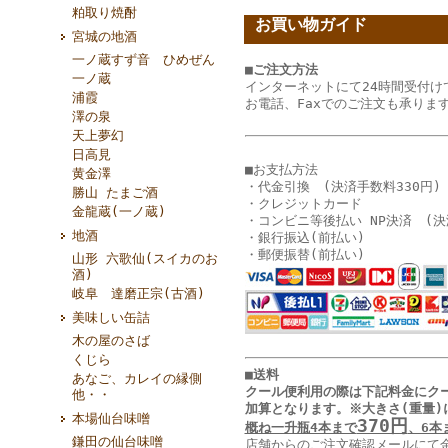
粕取り焼酎
お買い物ガイド
宮城の地酒
一ノ蔵すず音 ひめぜん
■ご注文方法
一ノ蔵
インターネットにて24時間受付け
浦霞
お電話、Faxでのご注文も承りま
澤の泉
天上夢幻
日高見
■お支払方法
黄金澤
・代金引換 (決済手数料330円)
勝山 たまご酒
・クレジットカード
金龍蔵(一ノ蔵)
・コンビニ等後払い NP決済 (決
地酒
・銀行振込(前払い)
・郵便振替(前払い)
山形 六歌仙(スイカのお
酒)
岐阜 達磨正宗(古酒)
美味しい缶詰
木の屋のさば
くじら
■送料
あなご、カレイの縁側
クール便利用の際は下記料金に
ク
他・・
加算となります
。
※大きさ(重量)
本場仙台味噌
370円
概ね一升瓶4本まで
、6本
鎌田の仙台味噌
店舗からのご注文確認メールにて