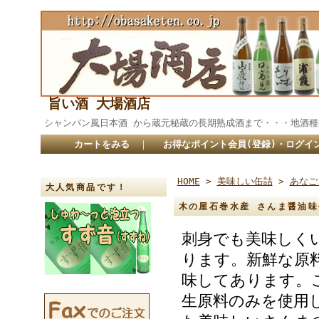
旨い酒 大場酒店
シャンパン風日本酒 から蔵元秘蔵の長期熟成酒まで・・・
カートをみる
｜
お得なポイント会員(登録)・ログイ
HOME
>
美味しい缶詰
>
あなご
大人気商品です！
木の屋石巻水産 さんま醤油味
刺身でも美味しく
ります。新鮮な原
味してあります。
生原料のみを使用