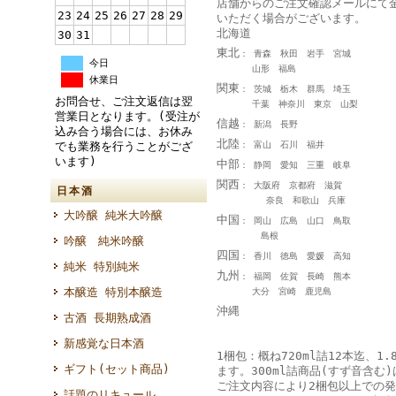
店舗からのご注文確認メールにて
23
24
25
26
27
28
29
いただく場合がございます。
北海道
30
31
東北
： 青森 秋田 岩手 宮城
今日
山形 福島
休業日
関東
： 茨城 栃木 群馬 埼玉
お問合せ、ご注文返信は翌
千葉 神奈川 東京 山梨
営業日となります。(受注が
信越
： 新潟 長野
込み合う場合には、お休み
北陸
： 富山 石川 福井
でも業務を行うことがござ
います)
中部
： 静岡 愛知 三重 岐阜
関西
： 大阪府 京都府 滋賀
日本酒
奈良 和歌山 兵庫
大吟醸 純米大吟醸
中国
： 岡山 広島 山口 鳥取
島根
吟醸 純米吟醸
四国
： 香川 徳島 愛媛 高知
純米 特別純米
九州
： 福岡 佐賀 長崎 熊本
本醸造 特別本醸造
大分 宮崎 鹿児島
沖縄
古酒 長期熟成酒
新感覚な日本酒
1梱包：概ね720ml詰12本迄、1.
ギフト(セット商品)
ます。300ml詰商品(すず音含む)
ご注文内容により2梱包以上での
話題のリキュール