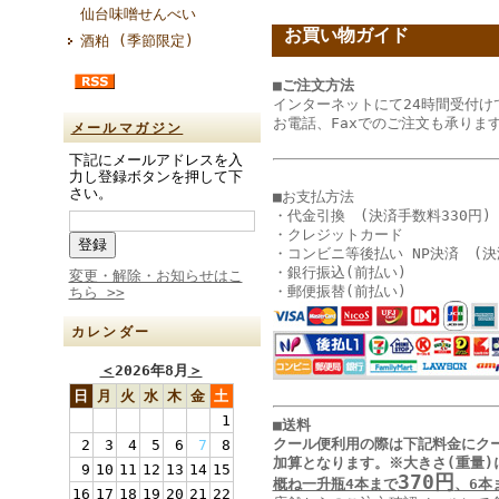
仙台味噌せんべい
お買い物ガイド
酒粕 (季節限定)
■ご注文方法
インターネットにて24時間受付け
お電話、Faxでのご注文も承りま
メールマガジン
下記にメールアドレスを入
力し登録ボタンを押して下
さい。
■お支払方法
・代金引換 (決済手数料330円)
・クレジットカード
・コンビニ等後払い NP決済 (決
・銀行振込(前払い)
変更・解除・お知らせはこ
・郵便振替(前払い)
ちら >>
カレンダー
＜
2026年8月
＞
日
月
火
水
木
金
土
1
■送料
クール便利用の際は下記料金に
ク
2
3
4
5
6
7
8
加算となります
。
※大きさ(重量)
9
10
11
12
13
14
15
370円
概ね一升瓶4本まで
、6本
16
17
18
19
20
21
22