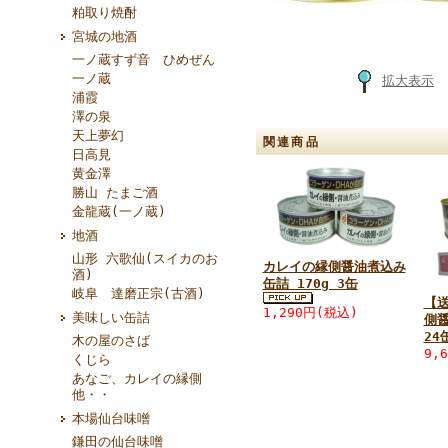
粕取り焼酎
宮城の地酒
一ノ蔵すず音 ひめぜん
一ノ蔵
拡大表示
浦霞
澤の泉
天上夢幻
関連商品
日高見
黄金澤
勝山 たまご酒
金龍蔵(一ノ蔵)
地酒
山形 六歌仙(スイカのお
カレイの縁側醤油煮込み
酒)
缶詰 170g 3缶
岐阜 達磨正宗(古酒)
【
1,290円(税込)
美味しい缶詰
側醤
2
木の屋のさば
9,
くじら
あなご、カレイの縁側
他・・
本場仙台味噌
鎌田の仙台味噌