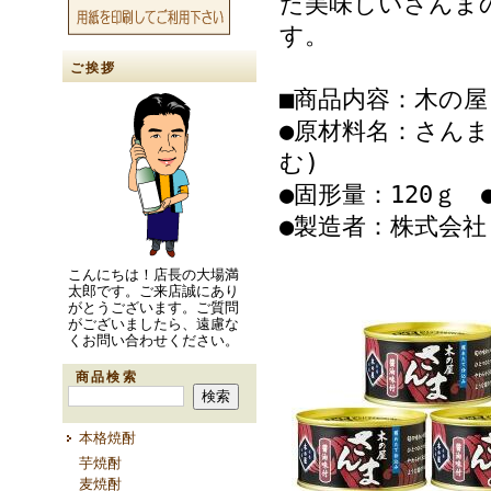
た美味しいさんま
す。
ご挨拶
■商品内容：木の屋
●原材料名：さんま
む)
●固形量：120ｇ 
●製造者：株式会
こんにちは！店長の大場満
太郎です。ご来店誠にあり
がとうございます。ご質問
がございましたら、遠慮な
くお問い合わせください。
商品検索
本格焼酎
芋焼酎
麦焼酎