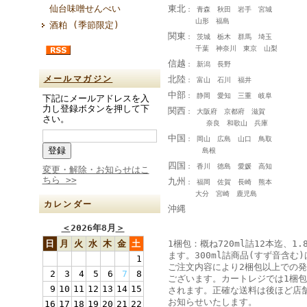
東北
仙台味噌せんべい
： 青森 秋田 岩手 宮城
山形 福島
酒粕 (季節限定)
関東
： 茨城 栃木 群馬 埼玉
千葉 神奈川 東京 山梨
信越
： 新潟 長野
北陸
メールマガジン
： 富山 石川 福井
中部
： 静岡 愛知 三重 岐阜
下記にメールアドレスを入
力し登録ボタンを押して下
関西
： 大阪府 京都府 滋賀
さい。
奈良 和歌山 兵庫
中国
： 岡山 広島 山口 鳥取
島根
四国
： 香川 徳島 愛媛 高知
変更・解除・お知らせはこ
ちら >>
九州
： 福岡 佐賀 長崎 熊本
大分 宮崎 鹿児島
カレンダー
沖縄
＜
2026年8月
＞
1梱包：概ね720ml詰12本迄、1.
日
月
火
水
木
金
土
ます。300ml詰商品(すず音含む)
1
ご注文内容により2梱包以上での
2
3
4
5
6
7
8
ございます。カートレジでは1梱
9
10
11
12
13
14
15
されます。正確な送料は後ほど店
お知らせいたします。
16
17
18
19
20
21
22