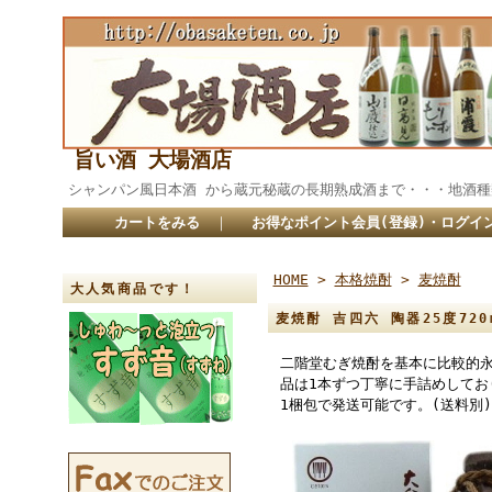
旨い酒 大場酒店
シャンパン風日本酒 から蔵元秘蔵の長期熟成酒まで・・・
カートをみる
｜
お得なポイント会員(登録)・ログイ
HOME
>
本格焼酎
>
麦焼酎
大人気商品です！
麦焼酎 吉四六 陶器25度720
二階堂むぎ焼酎を基本に比較的
品は1本ずつ丁寧に手詰めしてお
1梱包で発送可能です。(送料別