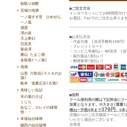
粕取り焼酎
■ご注文方法
宮城の地酒
インターネットにて24時間受付け
一ノ蔵すず音 ひめぜん
お電話、Faxでのご注文も承りま
一ノ蔵
浦霞
澤の泉
■お支払方法
天上夢幻
・代金引換 (決済手数料330円)
日高見
・クレジットカード
黄金澤
・コンビニ等後払い NP決済 (決
勝山 たまご酒
・銀行振込(前払い)
金龍蔵(一ノ蔵)
・郵便振替(前払い)
地酒
山形 六歌仙(スイカのお
酒)
岐阜 達磨正宗(古酒)
美味しい缶詰
■送料
木の屋のさば
クール便利用の際は下記料金に
ク
くじら
加算となります
。
※大きさ(重量)
あなご、カレイの縁側
370円
概ね一升瓶4本まで
、6本
他・・
店舗からのご注文確認メールにて
本場仙台味噌
いただく場合がございます。
北海道
鎌田の仙台味噌