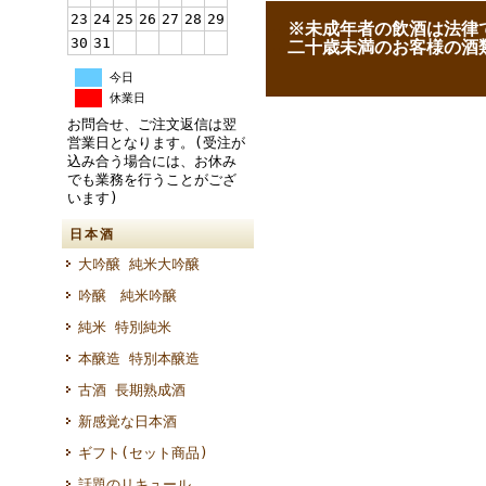
23
24
25
26
27
28
29
--
※未成年者の飲酒は法律
30
31
--
二十歳未満のお客様の酒
今日
休業日
お問合せ、ご注文返信は翌
営業日となります。(受注が
込み合う場合には、お休み
でも業務を行うことがござ
います)
日本酒
大吟醸 純米大吟醸
吟醸 純米吟醸
純米 特別純米
本醸造 特別本醸造
古酒 長期熟成酒
新感覚な日本酒
ギフト(セット商品)
話題のリキュール