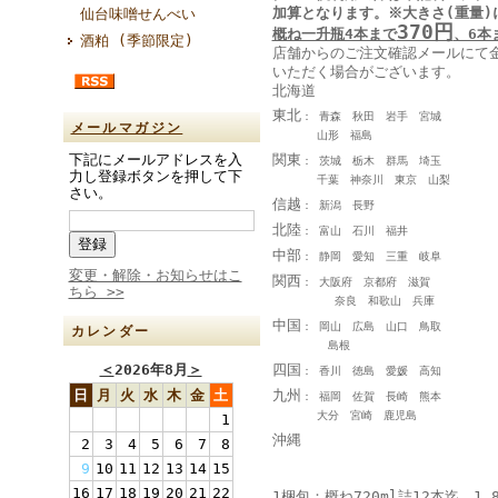
加算となります
。
※大きさ(重量)
仙台味噌せんべい
370円
概ね一升瓶4本まで
、6本
酒粕 (季節限定)
店舗からのご注文確認メールにて
いただく場合がございます。
北海道
東北
： 青森 秋田 岩手 宮城
メールマガジン
山形 福島
関東
下記にメールアドレスを入
： 茨城 栃木 群馬 埼玉
力し登録ボタンを押して下
千葉 神奈川 東京 山梨
さい。
信越
： 新潟 長野
北陸
： 富山 石川 福井
中部
： 静岡 愛知 三重 岐阜
変更・解除・お知らせはこ
関西
： 大阪府 京都府 滋賀
ちら >>
奈良 和歌山 兵庫
中国
： 岡山 広島 山口 鳥取
カレンダー
島根
四国
＜
2026年8月
＞
： 香川 徳島 愛媛 高知
九州
日
月
火
水
木
金
土
： 福岡 佐賀 長崎 熊本
大分 宮崎 鹿児島
1
沖縄
2
3
4
5
6
7
8
9
10
11
12
13
14
15
16
17
18
19
20
21
22
1梱包：概ね720ml詰12本迄、1.