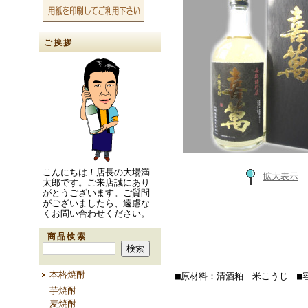
ご挨拶
こんにちは！店長の大場満
拡大表示
太郎です。ご来店誠にあり
がとうございます。ご質問
がございましたら、遠慮な
くお問い合わせください。
商品検索
本格焼酎
■原材料：清酒粕 米こうじ ■容量
芋焼酎
麦焼酎