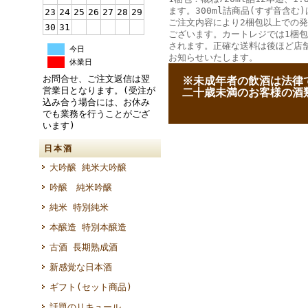
ます。300ml詰商品(すず音含む)
23
24
25
26
27
28
29
ご注文内容により2梱包以上での
30
31
ございます。カートレジでは1梱
されます。正確な送料は後ほど店
今日
お知らせいたします。
休業日
お問合せ、ご注文返信は翌
--
※未成年者の飲酒は法律
営業日となります。(受注が
--
二十歳未満のお客様の酒
込み合う場合には、お休み
でも業務を行うことがござ
います)
日本酒
大吟醸 純米大吟醸
吟醸 純米吟醸
純米 特別純米
本醸造 特別本醸造
古酒 長期熟成酒
新感覚な日本酒
ギフト(セット商品)
話題のリキュール