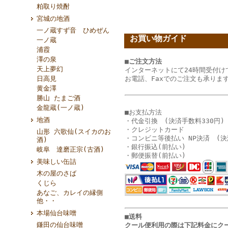
粕取り焼酎
宮城の地酒
一ノ蔵すず音 ひめぜん
お買い物ガイド
一ノ蔵
浦霞
澤の泉
■ご注文方法
天上夢幻
インターネットにて24時間受付け
日高見
お電話、Faxでのご注文も承りま
黄金澤
勝山 たまご酒
金龍蔵(一ノ蔵)
■お支払方法
地酒
・代金引換 (決済手数料330円)
・クレジットカード
山形 六歌仙(スイカのお
・コンビニ等後払い NP決済 (決
酒)
・銀行振込(前払い)
岐阜 達磨正宗(古酒)
・郵便振替(前払い)
美味しい缶詰
木の屋のさば
くじら
あなご、カレイの縁側
他・・
本場仙台味噌
■送料
鎌田の仙台味噌
クール便利用の際は下記料金に
ク