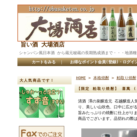
旨い酒 大場酒店
シャンパン風日本酒 から蔵元秘蔵の長期熟成酒まで・・・
カートをみる
｜
お得なポイント会員(登録)・ログイ
HOME
>
本格焼酎
>
粕取り焼酎
大人気商品です！
【限定 粕取り焼酎】 喜萬 (
清酒 澤の泉醸造元 石越醸造人
り、美しい山吹色、口中に広が
旨みたっぷりの焼酎に仕上がりま
商品でございます。品切れの際