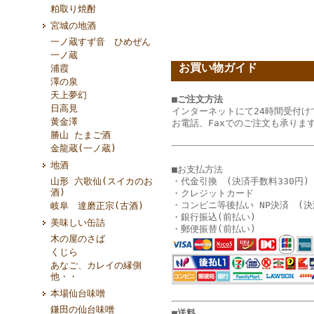
粕取り焼酎
宮城の地酒
一ノ蔵すず音 ひめぜん
一ノ蔵
お買い物ガイド
浦霞
澤の泉
天上夢幻
■ご注文方法
日高見
インターネットにて24時間受付け
黄金澤
お電話、Faxでのご注文も承りま
勝山 たまご酒
金龍蔵(一ノ蔵)
地酒
■お支払方法
・代金引換 (決済手数料330円)
山形 六歌仙(スイカのお
酒)
・クレジットカード
・コンビニ等後払い NP決済 (決
岐阜 達磨正宗(古酒)
・銀行振込(前払い)
美味しい缶詰
・郵便振替(前払い)
木の屋のさば
くじら
あなご、カレイの縁側
他・・
本場仙台味噌
鎌田の仙台味噌
■送料