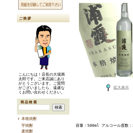
ご挨拶
こんにちは！店長の大場満
太郎です。ご来店誠にあり
がとうございます。ご質問
拡大表示
がございましたら、遠慮な
くお問い合わせください。
商品検索
本格焼酎
芋焼酎
容量：500ml アルコール度数
麦焼酎