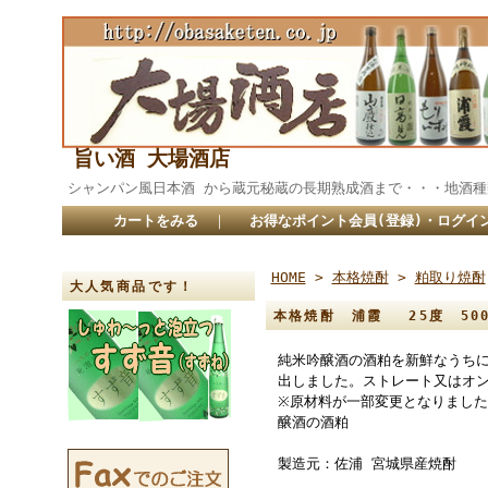
旨い酒 大場酒店
シャンパン風日本酒 から蔵元秘蔵の長期熟成酒まで・・・
カートをみる
｜
お得なポイント会員(登録)・ログイ
HOME
>
本格焼酎
>
粕取り焼酎
大人気商品です！
本格焼酎 浦霞 25度 500
純米吟醸酒の酒粕を新鮮なうち
出しました。ストレート又はオ
※原材料が一部変更となりました
醸酒の酒粕
製造元：佐浦 宮城県産焼酎