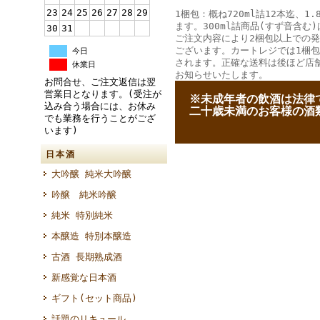
23
24
25
26
27
28
29
1梱包：概ね720ml詰12本迄、1.
ます。300ml詰商品(すず音含む)
30
31
ご注文内容により2梱包以上での
ございます。カートレジでは1梱
今日
されます。正確な送料は後ほど店
休業日
お知らせいたします。
お問合せ、ご注文返信は翌
営業日となります。(受注が
--
※未成年者の飲酒は法律
込み合う場合には、お休み
--
二十歳未満のお客様の酒
でも業務を行うことがござ
います)
日本酒
大吟醸 純米大吟醸
吟醸 純米吟醸
純米 特別純米
本醸造 特別本醸造
古酒 長期熟成酒
新感覚な日本酒
ギフト(セット商品)
話題のリキュール