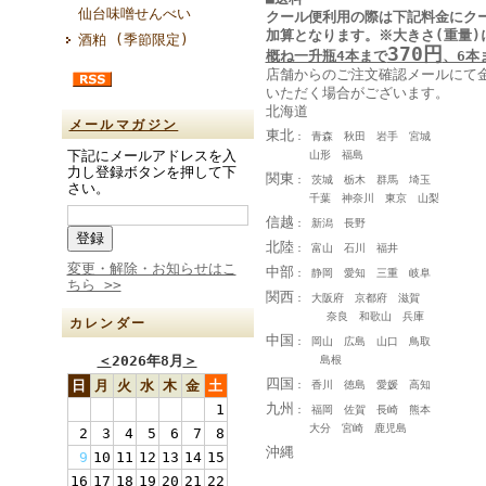
仙台味噌せんべい
クール便利用の際は下記料金に
ク
加算となります
。
※大きさ(重量)
酒粕 (季節限定)
370円
概ね一升瓶4本まで
、6本
店舗からのご注文確認メールにて
いただく場合がございます。
北海道
メールマガジン
東北
： 青森 秋田 岩手 宮城
下記にメールアドレスを入
山形 福島
力し登録ボタンを押して下
関東
： 茨城 栃木 群馬 埼玉
さい。
千葉 神奈川 東京 山梨
信越
： 新潟 長野
北陸
： 富山 石川 福井
変更・解除・お知らせはこ
中部
： 静岡 愛知 三重 岐阜
ちら >>
関西
： 大阪府 京都府 滋賀
奈良 和歌山 兵庫
カレンダー
中国
： 岡山 広島 山口 鳥取
＜
2026年8月
＞
島根
四国
日
月
火
水
木
金
土
： 香川 徳島 愛媛 高知
九州
1
： 福岡 佐賀 長崎 熊本
大分 宮崎 鹿児島
2
3
4
5
6
7
8
沖縄
9
10
11
12
13
14
15
16
17
18
19
20
21
22