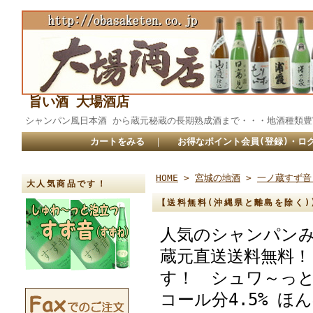
旨い酒 大場酒店
シャンパン風日本酒 から蔵元秘蔵の長期熟成酒まで・・・地酒
カートをみる
｜
お得なポイント会員(登録)・ロ
HOME
>
宮城の地酒
>
一ノ蔵すず音
大人気商品です！
【送料無料(沖縄県と離島を除く)
人気のシャンパンみ
蔵元直送送料無料！
す！ シュワ～っと
コール分4.5% 