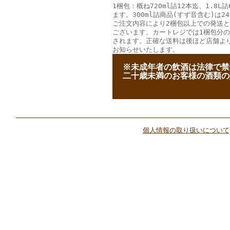
1梱包：概ね720ml詰12本迄、1.8L
ます。300ml詰商品(すず音含む)は2
ご注文内容により2梱包以上での発送
ございます。カートレジでは1梱包分
されます。正確な送料は後ほど店舗よ
お知らせいたします。
--
※未成年者の飲酒は法律で禁
--
二十歳未満のお客様の酒類の
個人情報の取り扱いについて