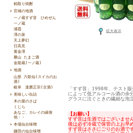
粕取り焼酎
宮城の地酒
一ノ蔵すず音 ひめぜん
一ノ蔵
浦霞
拡大表示
澤の泉
天上夢幻
日高見
黄金澤
勝山 たまご酒
金龍蔵(一ノ蔵)
地酒
山形 六歌仙(スイカのお
酒)
岐阜 達磨正宗(古酒)
「すず音」1998年、テスト
によって低アルコール酒の余
美味しい缶詰
グラスに注ぐときの繊細な泡
木の屋のさば
くじら
あなご、カレイの縁側
【お願い】
他・・
すず音は生酒ではございませ
後は必ず冷蔵で保管の上お早
本場仙台味噌
すず音はささにごりのお酒で
鎌田の仙台味噌