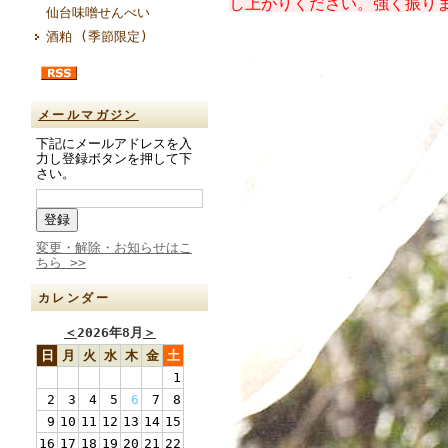
し上がりください。強く振り
仙台味噌せんべい
酒粕 (季節限定)
メールマガジン
下記にメールアドレスを入
力し登録ボタンを押して下
さい。
変更・解除・お知らせはこ
ちら >>
カレンダー
＜
2026年8月
＞
日
月
火
水
木
金
土
1
2
3
4
5
6
7
8
9
10
11
12
13
14
15
16
17
18
19
20
21
22