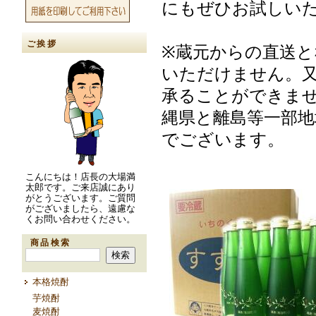
にもぜひお試しい
ご挨拶
※蔵元からの直送と
いただけません。
承ることができま
縄県と離島等一部地
でございます。
こんにちは！店長の大場満
太郎です。ご来店誠にあり
がとうございます。ご質問
がございましたら、遠慮な
くお問い合わせください。
商品検索
本格焼酎
芋焼酎
麦焼酎