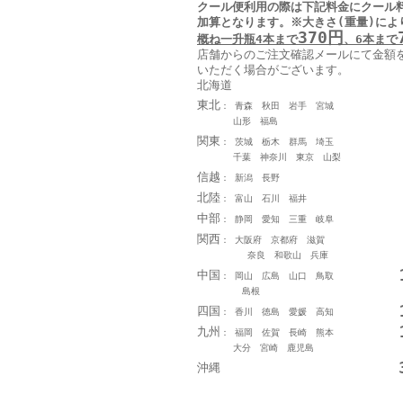
クール便利用の際は下記料金に
クール
加算となります
。
※大きさ(重量)によ
370円
概ね一升瓶4本まで
、6本まで
店舗からのご注文確認メールにて金額
いただく場合がございます。
北海道
東北
： 青森 秋田 岩手 宮城
山形 福島
関東
： 茨城 栃木 群馬 埼玉
千葉 神奈川 東京 山梨
信越
： 新潟 長野
北陸
： 富山 石川 福井
中部
： 静岡 愛知 三重 岐阜
関西
： 大阪府 京都府 滋賀
奈良 和歌山 兵庫
中国
： 岡山 広島 山口 鳥取
島根
四国
： 香川 徳島 愛媛 高知
九州
： 福岡 佐賀 長崎 熊本
大分 宮崎 鹿児島
沖縄