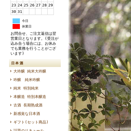
23
24
25
26
27
28
29
30
31
今日
休業日
お問合せ、ご注文返信は翌
営業日となります。(受注が
込み合う場合には、お休み
でも業務を行うことがござ
います)
日本酒
大吟醸 純米大吟醸
吟醸 純米吟醸
純米 特別純米
本醸造 特別本醸造
古酒 長期熟成酒
新感覚な日本酒
ギフト(セット商品)
話題のリキュール