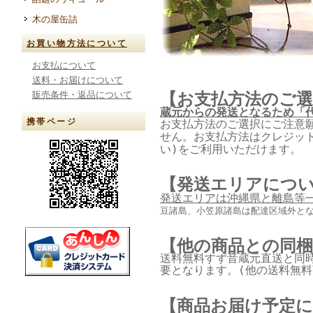
木の屋缶詰
お買い物方法について
お支払について
送料・お届けについて
販売条件・返品について
【お支払方法のご選
蔵元からの発送となるため「
携帯ページ
お支払方法のご選択にご注意
せん。
お支払方法はクレジット
い)をご利用いただけます。
【発送エリアにつ
発送エリアは沖縄県と離島等
豆諸島、小笠原諸島は配達区域外とな
【他の商品との同
送料無料すず音蔵元直送と同
要となります。(他の送料無料
【商品お届け予定